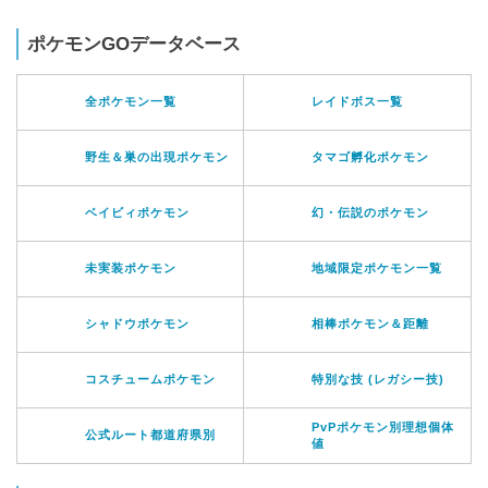
ポケモンGOデータベース
全ポケモン一覧
レイドボス一覧
野生＆巣の出現ポケモン
タマゴ孵化ポケモン
ベイビィポケモン
幻・伝説のポケモン
未実装ポケモン
地域限定ポケモン一覧
シャドウポケモン
相棒ポケモン＆距離
コスチュームポケモン
特別な技 (レガシー技)
PvPポケモン別理想個体
公式ルート都道府県別
値