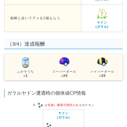
相棒と歩いてアメを2個もらう
ヤドン
(ガラル)
（3/4）達成報酬
ふかそうち
スーパーボール
ハイパーボール
1
20
20
x
x
x
ガラルヤドン遭遇時の個体値CP情報
※
は色違い遭遇可能性のある
ポケモン
ヤドン
(ガラル)