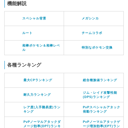
機能解説
スペシャル背景
メガシンカ
ルート
チームコラボ
相棒ポケモン＆相棒レベ
特別なポケモン交換
ル
各種ランキング
最大CPランキング
総合種族値ランキング
ジム・レイド攻撃性能
耐久力ランキング
(DPS)ランキング
レア度(入手難易度)ラン
PvPスペシャルアタック
キング
発動ランキング
PvPノーマルアタックダ
PvPノーマルアタックゲ
メージ効率(DPT)ランキ
ージ増加効率(EPT)ラン