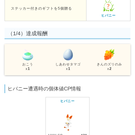
ステッカー付きのギフトを5個贈る
ヒバニー
（1/4）達成報酬
おこう
しあわせタマゴ
きんのズリのみ
1
1
2
x
x
x
ヒバニー遭遇時の個体値CP情報
ヒバニー