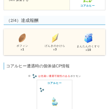
5km 探索する
コアルヒー
（2/4）達成報酬
ポフィン
げんきのかけら
まんたんのくすり
1
3
x
x
10
x
コアルヒー遭遇時の個体値CP情報
※
は色違い遭遇可能性のある
ポケモン
コアルヒー