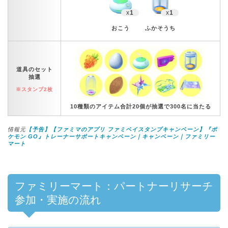
x
1
x
1
おこう
ふかそうち
道具のセット
抽選
※スタンプ2枚
10種類のアイテム合計20個が抽選で300名に当たる
情報元
【予告】【ファミマのアプリ ファミペイスタンプキャンペーン】『ポ
ケモン GO』トレーナーサポートキャンペーン｜キャンペーン｜ファミリー
マート
ファミリーマート：パートナーリサーチ
参加・実施の流れ