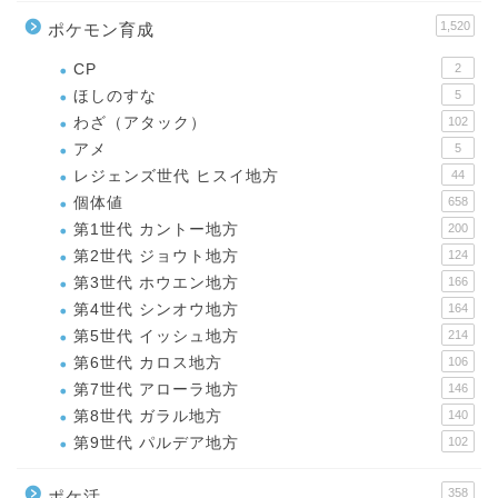
1,520
ポケモン育成
CP
2
ほしのすな
5
わざ（アタック）
102
アメ
5
レジェンズ世代 ヒスイ地方
44
個体値
658
第1世代 カントー地方
200
第2世代 ジョウト地方
124
第3世代 ホウエン地方
166
第4世代 シンオウ地方
164
第5世代 イッシュ地方
214
第6世代 カロス地方
106
第7世代 アローラ地方
146
第8世代 ガラル地方
140
第9世代 パルデア地方
102
358
ポケ活