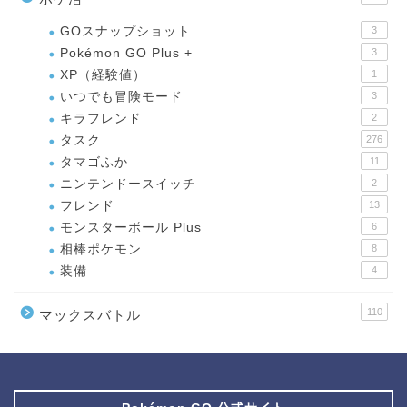
GOスナップショット
3
Pokémon GO Plus +
3
XP（経験値）
1
いつでも冒険モード
3
キラフレンド
2
タスク
276
タマゴふか
11
ニンテンドースイッチ
2
フレンド
13
モンスターボール Plus
6
相棒ポケモン
8
装備
4
110
マックスバトル