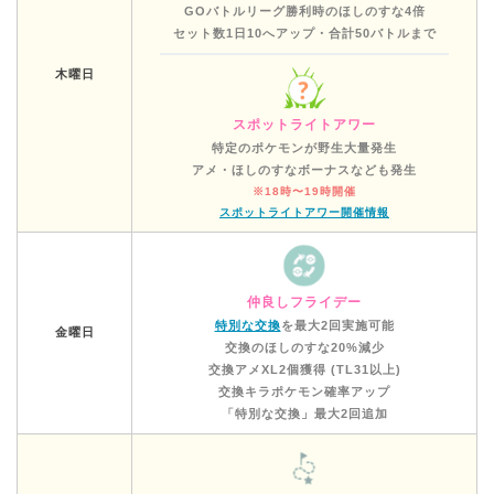
GOバトルリーグ勝利時のほしのすな4倍
セット数1日10へアップ・合計50バトルまで
木曜日
スポットライトアワー
特定のポケモンが野生大量発生
アメ・ほしのすなボーナスなども発生
※18時〜19時開催
スポットライトアワー開催情報
仲良しフライデー
特別な交換
を最大2回実施可能
金曜日
交換のほしのすな20%減少
交換アメXL2個獲得 (TL31以上)
交換キラポケモン確率アップ
「特別な交換」最大2回追加