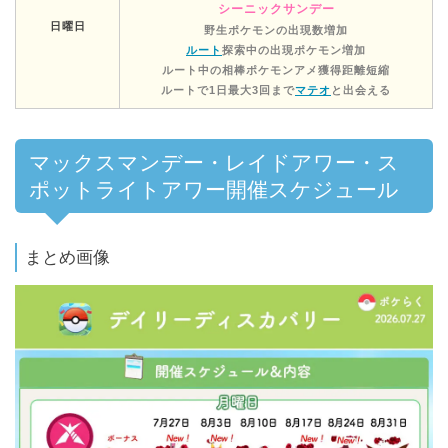
シーニックサンデー
日曜日
野生ポケモンの出現数増加
ルート
探索中の出現ポケモン増加
ルート中の相棒ポケモンアメ獲得距離短縮
ルートで1日最大3回まで
マテオ
と出会える
マックスマンデー・レイドアワー・ス
ポットライトアワー開催スケジュール
まとめ画像