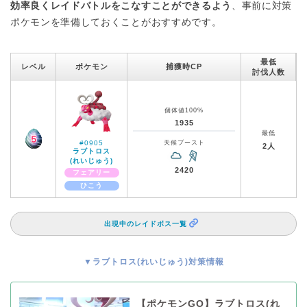
効率良くレイドバトルをこなすことができるよう
、事前に対策
ポケモンを準備しておくことがおすすめです。
最低
レベル
ポケモン
捕獲時CP
討伐人数
個体値100%
1935
最低
#0905
天候ブースト
2人
ラブトロス
(れいじゅう)
2420
フェアリー
ひこう
出現中のレイドボス一覧
▼ラブトロス(れいじゅう)対策情報
【ポケモンGO】ラブトロス(れ