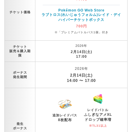
Pokémon GO Web Store
チケット価格
ラブトロス(れいじゅうフォルム)レイド・デイ
ハイパーチケットボックス
700円
※「プレミアムバトルパス1個」付き
2026年
チケット
販売＆購入期
2月14日(土)
限
17:00
2026年
ボーナス
2月14日(土)
発生期間
14:00 〜 17:00
レイドバトル
ふしぎなアメXL
追加レイドパス
ドロップ確率増
8枚配布
発生
※TL31以上
ボーナス