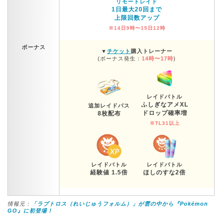
リモートレイド
1日最大20回まで
上限回数アップ
※14日9時〜15日12時
ボーナス
▼
チケット
購入トレーナー
(ボーナス発生：
14時〜17時
)
レイドバトル
ふしぎなアメXL
追加レイドパス
ドロップ確率増
8枚配布
※TL31以上
レイドバトル
レイドバトル
経験値 1.5倍
ほしのすな2倍
情報元：
「ラブトロス（れいじゅうフォルム）」が雲の中から『Pokémon
GO』に初登場！