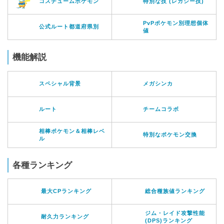
コスチュームポケモン
特別な技 (レガシー技)
PvPポケモン別理想個体
公式ルート都道府県別
値
機能解説
スペシャル背景
メガシンカ
ルート
チームコラボ
相棒ポケモン＆相棒レベ
特別なポケモン交換
ル
各種ランキング
最大CPランキング
総合種族値ランキング
ジム・レイド攻撃性能
耐久力ランキング
(DPS)ランキング