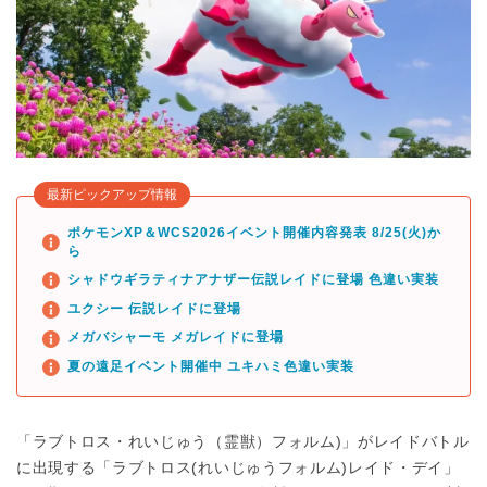
最新ピックアップ情報
ポケモンXP＆WCS2026イベント開催内容発表 8/25(火)か
ら
シャドウギラティナアナザー伝説レイドに登場 色違い実装
ユクシー 伝説レイドに登場
メガバシャーモ メガレイドに登場
夏の遠足イベント開催中 ユキハミ色違い実装
「ラブトロス・れいじゅう（霊獣）フォルム)」がレイドバトル
に出現する「ラブトロス(れいじゅうフォルム)レイド・デイ」