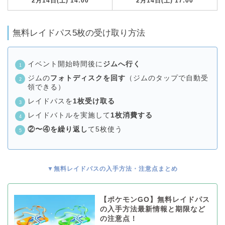
2月14日(土) 14:00
2月14日(土) 17:00
無料レイドパス5枚の受け取り方法
イベント開始時間後に
ジムへ行く
ジムの
フォトディスクを回す
（ジムのタップで自動受
領できる）
レイドパスを
1枚受け取る
レイドバトルを実施して
1枚消費する
②〜④を繰り返し
て5枚使う
▼無料レイドパスの入手方法・注意点まとめ
【ポケモンGO】無料レイドパス
の入手方法最新情報と期限など
の注意点！