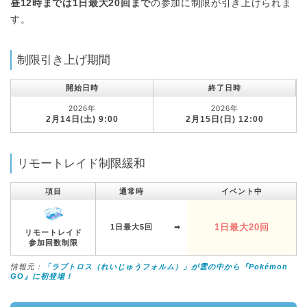
昼12時までは1日最大20回まで
の参加に制限が引き上げられま
す。
制限引き上げ期間
開始日時
終了日時
2026年
2026年
2月14日(土) 9:00
2月15日(日) 12:00
リモートレイド制限緩和
項目
通常時
イベント中
1日最大20回
1日最大5回
➡︎
リモートレイド
参加回数制限
情報元：
「ラブトロス（れいじゅうフォルム）」が雲の中から『Pokémon
GO』に初登場！