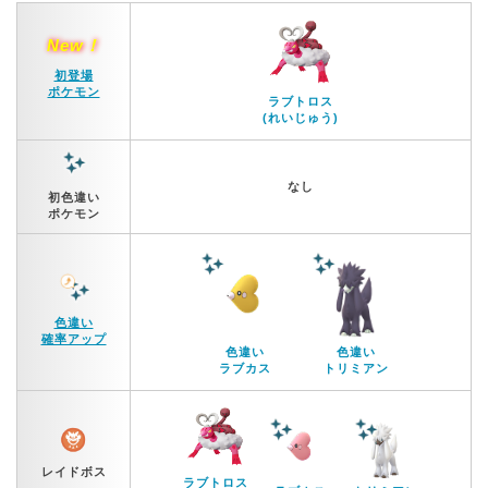
New！
初登場
ポケモン
ラブトロス
(れいじゅう)
なし
初色違い
ポケモン
色違い
確率アップ
色違い
色違い
ラブカス
トリミアン
レイドボス
ラブトロス