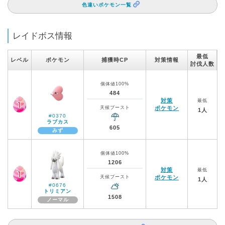
色違いポケモン一覧
レイドボス情報
最低
レベル
ポケモン
捕獲時CP
対策情報
討伐人数
個体値100%
484
対策
最低
天候ブースト
ポケモン
1人
#0370
ラブカス
605
みず
個体値100%
1206
対策
最低
天候ブースト
ポケモン
1人
#0676
トリミアン
1508
ノーマル