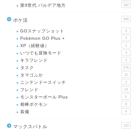
第9世代 パルデア地方
102
358
ポケ活
GOスナップショット
3
Pokémon GO Plus +
3
XP（経験値）
1
いつでも冒険モード
3
キラフレンド
2
タスク
276
タマゴふか
11
ニンテンドースイッチ
2
フレンド
13
モンスターボール Plus
6
相棒ポケモン
8
装備
4
110
マックスバトル