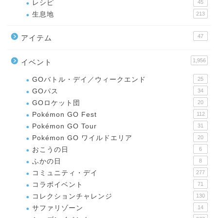
レシピ
45
生息地
213
47
アイテム
1,956
イベント
GOバトル・デイ／ウィークエンド
25
GOパス
34
GOロケット団
20
Pokémon GO Fest
112
Pokémon GO Tour
31
Pokémon GO ワイルドエリア
20
おこうの日
6
ふかの日
8
コミュニティ・デイ
277
コラボイベント
71
コレクションチャレンジ
130
サファリゾーン
14