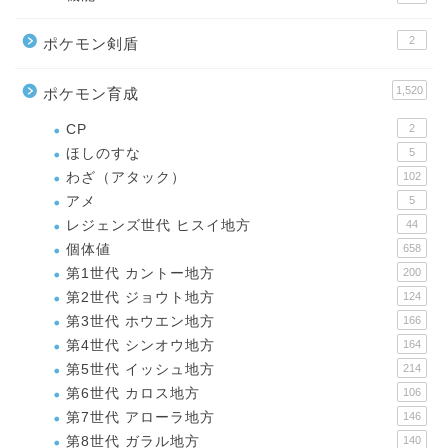
2
ポケモン剣盾
1,520
ポケモン育成
CP
2
ほしのすな
5
わざ（アタック）
102
アメ
5
レジェンズ世代 ヒスイ地方
44
個体値
658
第1世代 カントー地方
200
第2世代 ジョウト地方
124
第3世代 ホウエン地方
166
第4世代 シンオウ地方
164
第5世代 イッシュ地方
214
第6世代 カロス地方
106
第7世代 アローラ地方
146
第8世代 ガラル地方
140