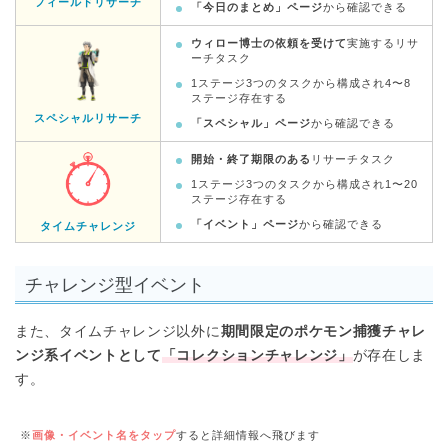
フィールドリサーチ
「今日のまとめ」ページ
から確認できる
ウィロー博士の依頼を受けて
実施するリサ
ーチタスク
1ステージ3つのタスクから構成され4〜8
ステージ存在する
スペシャルリサーチ
「スペシャル」ページ
から確認できる
開始・終了期限のある
リサーチタスク
1ステージ3つのタスクから構成され1〜20
ステージ存在する
「イベント」ページ
から確認できる
タイムチャレンジ
チャレンジ型イベント
また、タイムチャレンジ以外に
期間限定のポケモン捕獲チャレ
ンジ系イベントとして
「コレクションチャレンジ」
が存在しま
す。
※
画像・イベント名をタップ
すると詳細情報へ飛びます