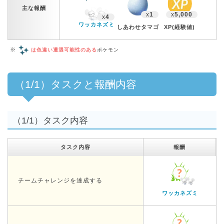
主な報酬
x
1
x
5,000
x
4
ワッカネズミ
しあわせタマゴ
XP(経験値)
※
は色違い遭遇可能性のある
ポケモン
（1/1）タスクと報酬内容
（1/1）タスク内容
タスク内容
報酬
チームチャレンジを達成する
ワッカネズミ