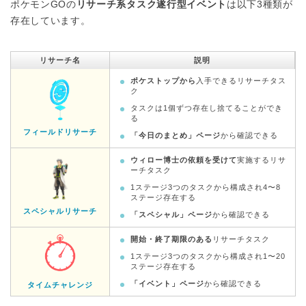
ポケモンGOの
リサーチ系タスク遂行型イベント
は以下3種類が
存在しています。
リサーチ名
説明
ポケストップから
入手できるリサーチタス
ク
タスクは1個ずつ存在し捨てることができ
る
フィールドリサーチ
「今日のまとめ」ページ
から確認できる
ウィロー博士の依頼を受けて
実施するリサ
ーチタスク
1ステージ3つのタスクから構成され4〜8
ステージ存在する
スペシャルリサーチ
「スペシャル」ページ
から確認できる
開始・終了期限のある
リサーチタスク
1ステージ3つのタスクから構成され1〜20
ステージ存在する
「イベント」ページ
から確認できる
タイムチャレンジ