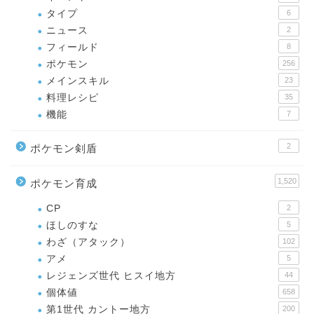
タイプ
6
ニュース
2
フィールド
8
ポケモン
256
メインスキル
23
料理レシピ
35
機能
7
2
ポケモン剣盾
1,520
ポケモン育成
CP
2
ほしのすな
5
わざ（アタック）
102
アメ
5
レジェンズ世代 ヒスイ地方
44
個体値
658
第1世代 カントー地方
200