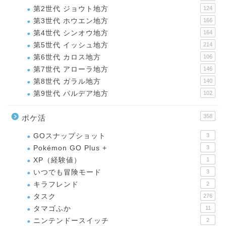
第2世代 ジョウト地方
124
第3世代 ホウエン地方
166
第4世代 シンオウ地方
164
第5世代 イッシュ地方
214
第6世代 カロス地方
106
第7世代 アローラ地方
146
第8世代 ガラル地方
140
第9世代 パルデア地方
102
358
ポケ活
GOスナップショット
3
Pokémon GO Plus +
3
XP（経験値）
1
いつでも冒険モード
3
キラフレンド
2
タスク
276
タマゴふか
11
ニンテンドースイッチ
2