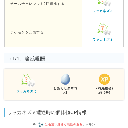
チームチャレンジを2回達成する
ワッカネズミ
ポケモンを交換する
ワッカネズミ
（1/1）達成報酬
しあわせタマゴ
XP(経験値)
ワッカネズミ
1
5,000
x
x
ワッカネズミ遭遇時の個体値CP情報
※
は色違い遭遇可能性のある
ポケモン