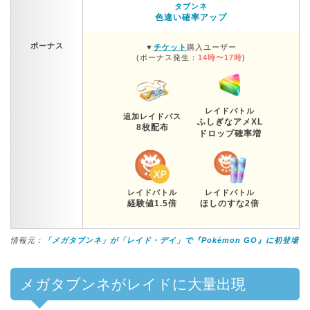
タブンネ
色違い確率アップ
ボーナス
▼
チケット
購入ユーザー
(ボーナス発生：
14時〜17時
)
レイドバトル
追加レイドパス
ふしぎなアメXL
8枚配布
ドロップ確率増
レイドバトル
レイドバトル
経験値1.5倍
ほしのすな2倍
情報元：
「メガタブンネ」が「レイド・デイ」で『Pokémon GO』に初登場
メガタブンネがレイドに大量出現