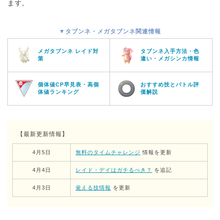
ます。
▼タブンネ・メガタブンネ関連情報
メガタブンネ レイド対
タブンネ入手方法・色
策
違い・メガシンカ情報
個体値CP早見表・高個
おすすめ技とバトル評
体値ランキング
価解説
【最新更新情報】
4月5日
無料のタイムチャレンジ
情報を更新
4月4日
レイド・デイはガチるべき？
を追記
4月3日
覚える技情報
を更新