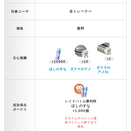
全トレーナー
対象ユーザ
無料
価格
主な報酬
x
2
x
10000
x
10
ダクマの
ほしのすな
ダクマのアメ
アメXL
レイドバトル勝利時
追加発生
ほしのすな
ボーナス
+1,000個
※タイムチャレンジ達
成でイベント終了まで
発生