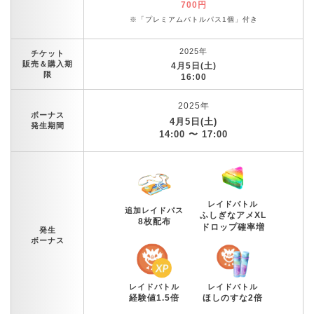
700円
※「プレミアムバトルパス1個」付き
2025年
チケット
販売＆購入期
4月5日(土)
限
16:00
2025年
ボーナス
4月5日(土)
発生期間
14:00 〜 17:00
レイドバトル
追加レイドパス
ふしぎなアメXL
8枚配布
ドロップ確率増
発生
ボーナス
レイドバトル
レイドバトル
経験値1.5倍
ほしのすな2倍