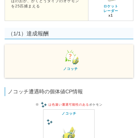
ほのおか、かくとうタイプのオケモン
を25匹捕まえる
ロケット
レーダー
1
x
（1/1）達成報酬
ノコッチ
ノコッチ遭遇時の個体値CP情報
※
は色違い遭遇可能性のある
ポケモン
ノコッチ