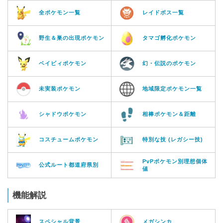
全ポケモン一覧
レイドボス一覧
野生＆巣の出現ポケモン
タマゴ孵化ポケモン
ベイビィポケモン
幻・伝説のポケモン
未実装ポケモン
地域限定ポケモン一覧
シャドウポケモン
相棒ポケモン＆距離
コスチュームポケモン
特別な技 (レガシー技)
PvPポケモン別理想個体
公式ルート都道府県別
値
機能解説
スペシャル背景
メガシンカ