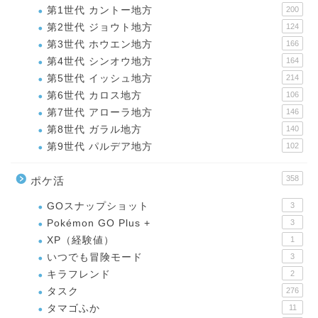
第1世代 カントー地方
200
第2世代 ジョウト地方
124
第3世代 ホウエン地方
166
第4世代 シンオウ地方
164
第5世代 イッシュ地方
214
第6世代 カロス地方
106
第7世代 アローラ地方
146
第8世代 ガラル地方
140
第9世代 パルデア地方
102
358
ポケ活
GOスナップショット
3
Pokémon GO Plus +
3
XP（経験値）
1
いつでも冒険モード
3
キラフレンド
2
タスク
276
タマゴふか
11