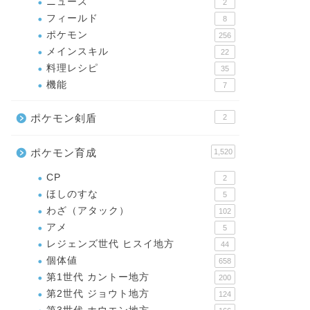
ニュース
2
フィールド
8
ポケモン
256
メインスキル
22
料理レシピ
35
機能
7
ポケモン剣盾
2
ポケモン育成
1,520
CP
2
ほしのすな
5
わざ（アタック）
102
アメ
5
レジェンズ世代 ヒスイ地方
44
個体値
658
第1世代 カントー地方
200
第2世代 ジョウト地方
124