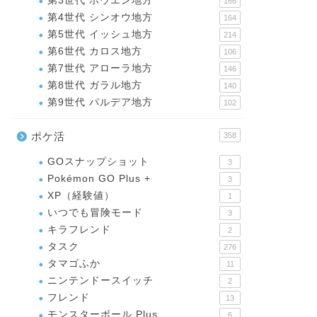
第3世代 ホウエン地方
166
第4世代 シンオウ地方
164
第5世代 イッシュ地方
214
第6世代 カロス地方
106
第7世代 アローラ地方
146
第8世代 ガラル地方
140
第9世代 パルデア地方
102
ポケ活
358
GOスナップショット
3
Pokémon GO Plus +
3
XP（経験値）
1
いつでも冒険モード
3
キラフレンド
2
タスク
276
タマゴふか
11
ニンテンドースイッチ
2
フレンド
13
モンスターボール Plus
6