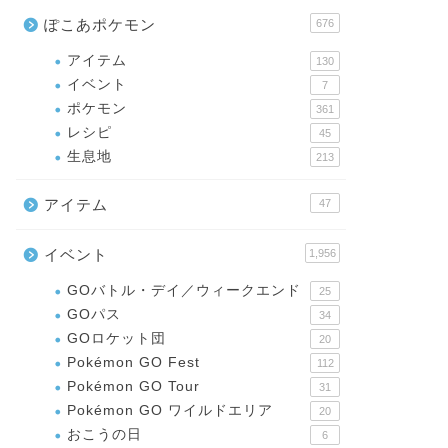
ぽこあポケモン
676
アイテム
130
イベント
7
ポケモン
361
レシピ
45
生息地
213
アイテム
47
イベント
1,956
GOバトル・デイ／ウィークエンド
25
GOパス
34
GOロケット団
20
Pokémon GO Fest
112
Pokémon GO Tour
31
Pokémon GO ワイルドエリア
20
おこうの日
6