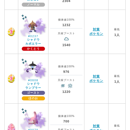
2304
ノーマル
個体値100%
1232
対策
最低
天候ブースト
ポケモン
1人
#0237
シャドウ
カポエラー
1540
かくとう
個体値100%
976
対策
最低
#0608
天候ブースト
ポケモン
1人
シャドウ
ランプラー
1220
ゴースト
ほのお
個体値100%
700
対策
最低
#0079
天候ブースト