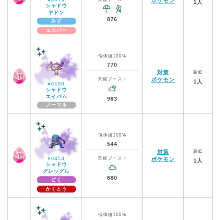
ポケモン
1人
シャドウ
ヤドン
876
みず
エスパー
個体値100%
770
対策
最低
天候ブースト
ポケモン
1人
#0190
シャドウ
エイパム
963
ノーマル
個体値100%
544
対策
最低
#0453
天候ブースト
ポケモン
1人
シャドウ
グレッグル
680
どく
かくとう
個体値100%