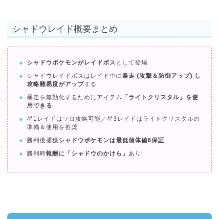
シャドウレイド概要まとめ
シャドウポケモンがレイドボス
として登場
シャドウレイドボスはレイド中に
暴走 (攻撃＆防御アップ) し
攻略難易度がアップ
する
暴走を無効化するためにアイテム
「ライトクリスタル」を使
用できる
星1レイドはソロ攻略可能／星3レイドはライトクリスタルの
準備＆使用を推奨
勝利後捕獲
シャドウポケモンは最低個体値6保証
勝利時
報酬に「シャドウのかけら」
あり