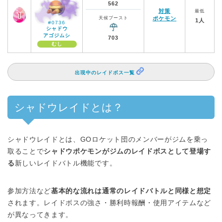
562
対策
最低
天候ブースト
ポケモン
1人
#0736
シャドウ
アゴジムシ
703
むし
出現中のレイドボス一覧
シャドウレイドとは？
シャドウレイドとは、GOロケット団のメンバーがジムを乗っ
取ることで
シャドウポケモンがジムのレイドボスとして登場す
る
新しいレイドバトル機能です。
参加方法など
基本的な流れは通常のレイドバトルと同様と想定
されます。レイドボスの強さ・勝利時報酬・使用アイテムなど
が異なってきます。