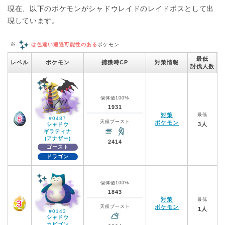
現在、以下のポケモンがシャドウレイドのレイドボスとして出
現しています。
※
は色違い遭遇可能性のある
ポケモン
最低
レベル
ポケモン
捕獲時CP
対策情報
討伐人数
個体値100%
1931
対策
最低
#0487
天候ブースト
ポケモン
3人
シャドウ
ギラティナ
(アナザー)
2414
ゴースト
ドラゴン
個体値100%
1843
対策
最低
天候ブースト
ポケモン
1人
#0143
シャドウ
カビゴン