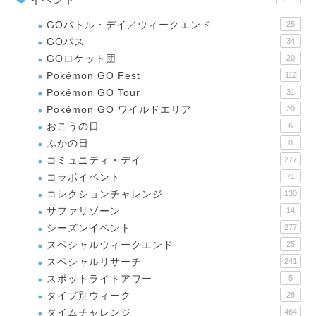
GOバトル・デイ／ウィークエンド
25
GOパス
34
GOロケット団
20
Pokémon GO Fest
112
Pokémon GO Tour
31
Pokémon GO ワイルドエリア
20
おこうの日
6
ふかの日
8
コミュニティ・デイ
277
コラボイベント
71
コレクションチャレンジ
130
サファリゾーン
14
シーズンイベント
277
スペシャルウィークエンド
25
スペシャルリサーチ
241
スポットライトアワー
5
タイプ別ウィーク
28
タイムチャレンジ
464