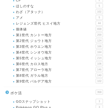
CP
ほしのすな
5
わざ（アタック）
102
アメ
5
レジェンズ世代 ヒスイ地方
44
個体値
658
第1世代 カントー地方
200
第2世代 ジョウト地方
124
第3世代 ホウエン地方
166
第4世代 シンオウ地方
164
第5世代 イッシュ地方
214
第6世代 カロス地方
106
第7世代 アローラ地方
146
第8世代 ガラル地方
140
第9世代 パルデア地方
102
358
ポケ活
GOスナップショット
3
Pokémon GO Plus +
3