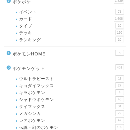
1,829
ポケポケ
イベント
71
カード
1,608
タイプ
10
デッキ
130
ランキング
10
3
ポケモンHOME
461
ポケモンゲット
ウルトラビースト
11
キョダイマックス
27
キラポケモン
4
シャドウポケモン
46
ダイマックス
34
メガシンカ
79
レアポケモン
47
伝説・幻のポケモン
105