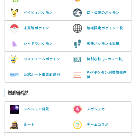
ベイビィポケモン
幻・伝説のポケモン
未実装ポケモン
地域限定ポケモン一覧
シャドウポケモン
相棒ポケモン＆距離
コスチュームポケモン
特別な技 (レガシー技)
PvPポケモン別理想個体
公式ルート都道府県別
値
機能解説
スペシャル背景
メガシンカ
ルート
チームコラボ