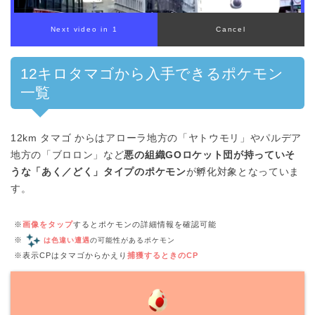
00:00
/
01:00
12キロタマゴから入手できるポケモン
一覧
12km タマゴ からはアローラ地方の「ヤトウモリ」やパルデア
地方の「ブロロン」など
悪の組織GOロケット団が持っていそ
うな「あく／どく」タイプのポケモン
が孵化対象となっていま
す。
※
画像をタップ
するとポケモンの詳細情報を確認可能
※
は色違い遭遇
の可能性があるポケモン
※表示CPはタマゴからかえり
捕獲するときのCP