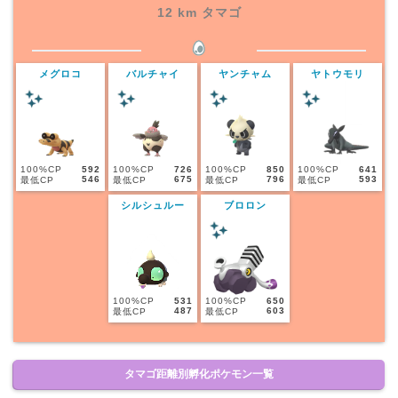
12 km タマゴ
メグロコ
バルチャイ
ヤンチャム
ヤトウモリ
100%CP
592
100%CP
726
100%CP
850
100%CP
641
546
675
796
593
最低CP
最低CP
最低CP
最低CP
シルシュルー
ブロロン
100%CP
531
100%CP
650
487
603
最低CP
最低CP
タマゴ距離別孵化ポケモン一覧