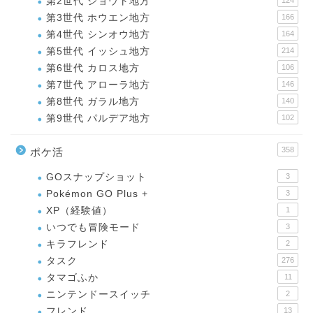
第2世代 ジョウト地方
124
第3世代 ホウエン地方
166
第4世代 シンオウ地方
164
第5世代 イッシュ地方
214
第6世代 カロス地方
106
第7世代 アローラ地方
146
第8世代 ガラル地方
140
第9世代 パルデア地方
102
358
ポケ活
GOスナップショット
3
Pokémon GO Plus +
3
XP（経験値）
1
いつでも冒険モード
3
キラフレンド
2
タスク
276
タマゴふか
11
ニンテンドースイッチ
2
フレンド
13