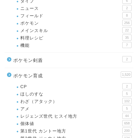
タイプ
6
ニュース
2
フィールド
8
ポケモン
256
メインスキル
22
料理レシピ
35
機能
7
2
ポケモン剣盾
1,520
ポケモン育成
CP
2
ほしのすな
5
わざ（アタック）
102
アメ
5
レジェンズ世代 ヒスイ地方
44
個体値
658
第1世代 カントー地方
200