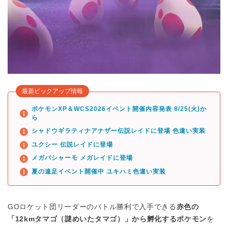
最新ピックアップ情報
ポケモンXP＆WCS2026イベント開催内容発表 8/25(火)か
ら
シャドウギラティナアナザー伝説レイドに登場 色違い実装
ユクシー 伝説レイドに登場
メガバシャーモ メガレイドに登場
夏の遠足イベント開催中 ユキハミ色違い実装
GOロケット団リーダーのバトル勝利で入手できる
赤色の
「12kmタマゴ（謎めいたタマゴ）」から孵化するポケモン
を