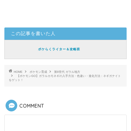
この記事を書いた人
ポケらくライター＆攻略班
HOME
ポケモン育成
第8世代 ガラル地方
【ポケモンGO】ガラルカモネギの入手方法・色違い・進化方法：ネギガナイト
をゲット！
COMMENT