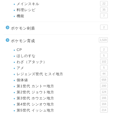
メインスキル
22
料理レシピ
35
機能
7
2
ポケモン剣盾
1,520
ポケモン育成
CP
2
ほしのすな
5
わざ（アタック）
102
アメ
5
レジェンズ世代 ヒスイ地方
44
個体値
658
第1世代 カントー地方
200
第2世代 ジョウト地方
124
第3世代 ホウエン地方
166
第4世代 シンオウ地方
164
第5世代 イッシュ地方
214