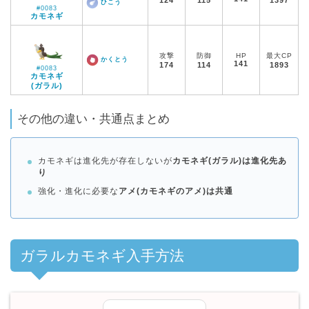
ひこう
#0083
カモネギ
攻撃
防御
HP
最大CP
かくとう
141
174
114
1893
#0083
カモネギ
(ガラル)
その他の違い・共通点まとめ
カモネギは進化先が存在しないが
カモネギ(ガラル)は進化先あ
り
強化・進化に必要な
アメ(カモネギのアメ)は共通
ガラルカモネギ入手方法