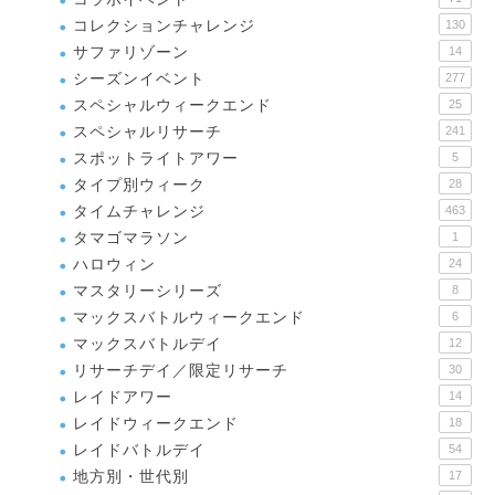
コレクションチャレンジ
130
サファリゾーン
14
シーズンイベント
277
スペシャルウィークエンド
25
スペシャルリサーチ
241
スポットライトアワー
5
タイプ別ウィーク
28
タイムチャレンジ
463
タマゴマラソン
1
ハロウィン
24
マスタリーシリーズ
8
マックスバトルウィークエンド
6
マックスバトルデイ
12
リサーチデイ／限定リサーチ
30
レイドアワー
14
レイドウィークエンド
18
レイドバトルデイ
54
地方別・世代別
17