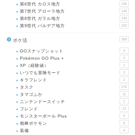
第6世代 カロス地方
106
第7世代 アローラ地方
146
第8世代 ガラル地方
140
第9世代 パルデア地方
102
358
ポケ活
GOスナップショット
3
Pokémon GO Plus +
3
XP（経験値）
1
いつでも冒険モード
3
キラフレンド
2
タスク
276
タマゴふか
11
ニンテンドースイッチ
2
フレンド
13
モンスターボール Plus
6
相棒ポケモン
8
装備
4