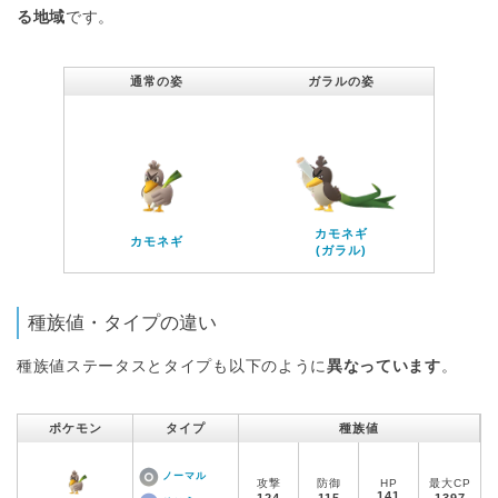
る地域
です。
通常の姿
ガラルの姿
カモネギ
カモネギ
(ガラル)
種族値・タイプの違い
種族値ステータスとタイプも以下のように
異なっています
。
ポケモン
タイプ
種族値
ノーマル
攻撃
防御
HP
最大CP
141
124
115
1397