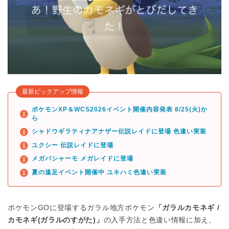
最新ピックアップ情報
ポケモンXP＆WCS2026イベント開催内容発表 8/25(火)か
ら
シャドウギラティナアナザー伝説レイドに登場 色違い実装
ユクシー 伝説レイドに登場
メガバシャーモ メガレイドに登場
夏の遠足イベント開催中 ユキハミ色違い実装
ポケモンGOに登場するガラル地方ポケモン
「ガラルカモネギ /
カモネギ(ガラルのすがた)」
の入手方法と色違い情報に加え、