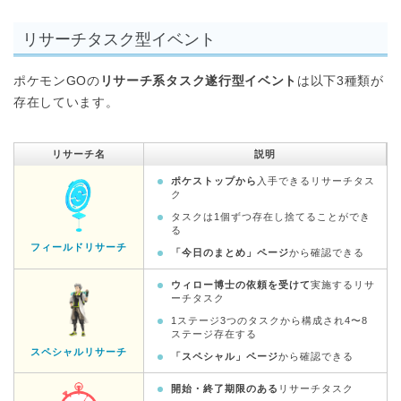
リサーチタスク型イベント
ポケモンGOの
リサーチ系タスク遂行型イベント
は以下3種類が
存在しています。
リサーチ名
説明
ポケストップから
入手できるリサーチタス
ク
タスクは1個ずつ存在し捨てることができ
る
フィールドリサーチ
「今日のまとめ」ページ
から確認できる
ウィロー博士の依頼を受けて
実施するリサ
ーチタスク
1ステージ3つのタスクから構成され4〜8
ステージ存在する
スペシャルリサーチ
「スペシャル」ページ
から確認できる
開始・終了期限のある
リサーチタスク