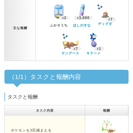
x
2
x
3,000
x
7
ディグダ
ふかそうち
ほしのすな
主な報酬
x
7
x
1
ヤングース
キラーメ
（1/1）タスクと報酬内容
タスクと報酬
タスク内容
報酬
ポケモンを3匹捕まえる