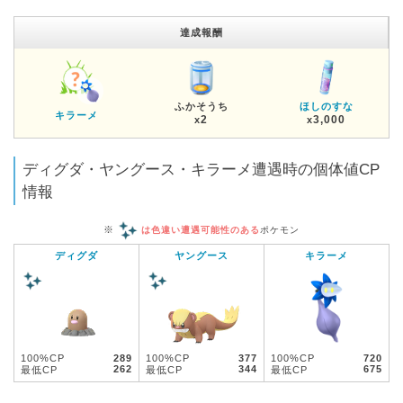
達成報酬
ふかそうち
ほしのすな
キラーメ
2
3,000
x
x
ディグダ・ヤングース・キラーメ遭遇時の個体値CP
情報
※
は色違い遭遇可能性のある
ポケモン
ディグダ
ヤングース
キラーメ
100%CP
289
100%CP
377
100%CP
720
262
344
675
最低CP
最低CP
最低CP