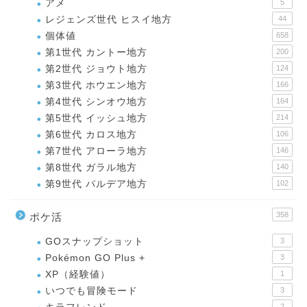
アメ
5
レジェンズ世代 ヒスイ地方
44
個体値
658
第1世代 カントー地方
200
第2世代 ジョウト地方
124
第3世代 ホウエン地方
166
第4世代 シンオウ地方
164
第5世代 イッシュ地方
214
第6世代 カロス地方
106
第7世代 アローラ地方
146
第8世代 ガラル地方
140
第9世代 パルデア地方
102
358
ポケ活
GOスナップショット
3
Pokémon GO Plus +
3
XP（経験値）
1
いつでも冒険モード
3
2