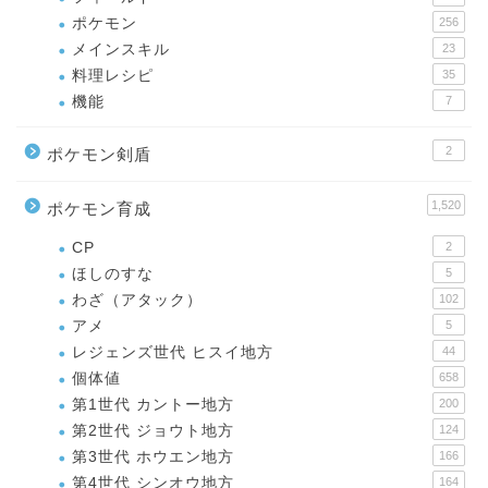
ポケモン
256
メインスキル
23
料理レシピ
35
機能
7
2
ポケモン剣盾
1,520
ポケモン育成
CP
2
ほしのすな
5
わざ（アタック）
102
アメ
5
レジェンズ世代 ヒスイ地方
44
個体値
658
第1世代 カントー地方
200
第2世代 ジョウト地方
124
第3世代 ホウエン地方
166
第4世代 シンオウ地方
164