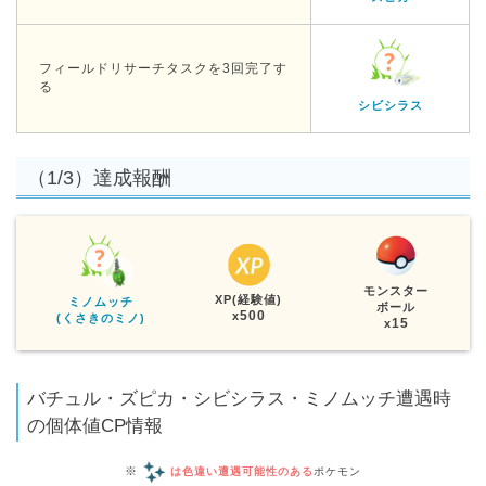
フィールドリサーチタスクを3回完了す
る
シビシラス
（1/3）達成報酬
モンスター
XP(経験値)
ミノムッチ
ボール
500
x
(くさきのミノ)
15
x
バチュル・ズピカ・シビシラス・ミノムッチ遭遇時
の個体値CP情報
※
は色違い遭遇可能性のある
ポケモン