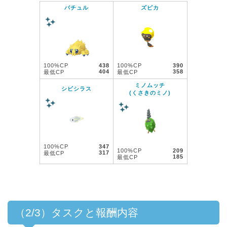
バチュル
ズピカ
100%CP
438
100%CP
390
404
358
最低CP
最低CP
ミノムッチ
シビシラス
(くさきのミノ)
100%CP
347
100%CP
209
317
最低CP
185
最低CP
（2/3）タスクと報酬内容