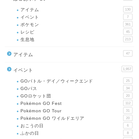
アイテム
130
イベント
7
ポケモン
361
レシピ
45
生息地
213
47
アイテム
1,957
イベント
GOバトル・デイ／ウィークエンド
25
GOパス
34
GOロケット団
20
Pokémon GO Fest
112
Pokémon GO Tour
31
Pokémon GO ワイルドエリア
20
おこうの日
6
ふかの日
8