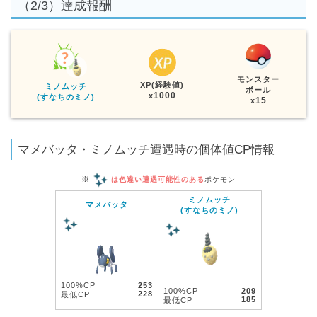
（2/3）達成報酬
モンスター
XP(経験値)
ミノムッチ
ボール
1000
x
(すなちのミノ)
15
x
マメバッタ・ミノムッチ遭遇時の個体値CP情報
※
は色違い遭遇可能性のある
ポケモン
ミノムッチ
マメバッタ
(すなちのミノ)
100%CP
253
100%CP
209
228
最低CP
185
最低CP