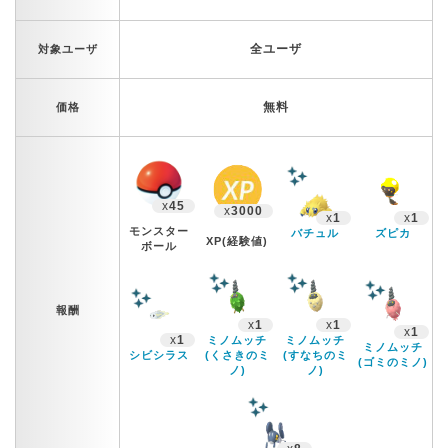
全ユーザ
対象ユーザ
無料
価格
x
45
x
3000
x
1
x
1
モンスター
バチュル
ズピカ
XP(経験値)
ボール
報酬
x
1
x
1
x
1
x
1
ミノムッチ
ミノムッチ
ミノムッチ
シビシラス
(くさきのミ
(すなちのミ
(ゴミのミノ)
ノ)
ノ)