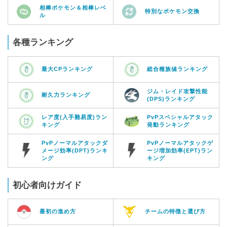
相棒ポケモン＆相棒レベ
特別なポケモン交換
ル
各種ランキング
最大CPランキング
総合種族値ランキング
ジム・レイド攻撃性能
耐久力ランキング
(DPS)ランキング
レア度(入手難易度)ラン
PvPスペシャルアタック
キング
発動ランキング
PvPノーマルアタックダ
PvPノーマルアタックゲ
メージ効率(DPT)ランキ
ージ増加効率(EPT)ラン
ング
キング
初心者向けガイド
最初の進め方
チームの特徴と選び方