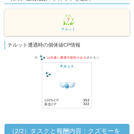
チルット
チルット遭遇時の個体値CP情報
※
は色違い遭遇可能性のある
ポケモン
チルット
100%CP
353
322
最低CP
（2/2）タスクと報酬内容：クズモーを