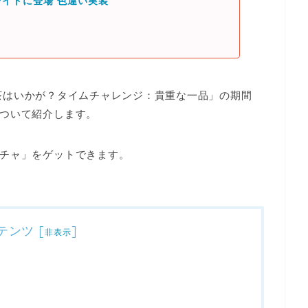
イドに登場 色違い実装
茶はいかが？タイムチャレンジ：貴重な一品」
の期間
ついて紹介します。
チャ」をゲット
できます。
テンツ
[
]
非表示