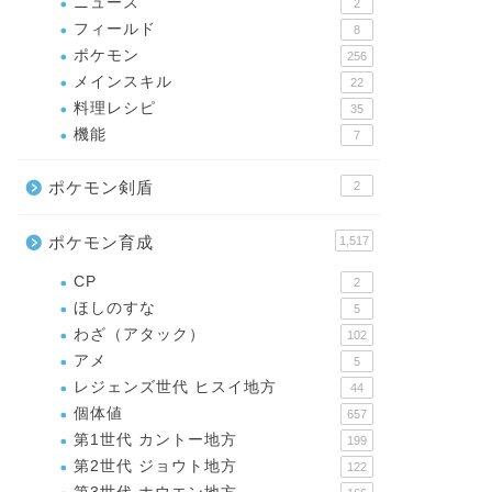
ニュース
2
フィールド
8
ポケモン
256
メインスキル
22
料理レシピ
35
機能
7
ポケモン剣盾
2
ポケモン育成
1,517
CP
2
ほしのすな
5
わざ（アタック）
102
アメ
5
レジェンズ世代 ヒスイ地方
44
個体値
657
第1世代 カントー地方
199
第2世代 ジョウト地方
122