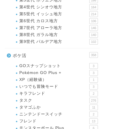
第3世代 ホウエン地方
166
第4世代 シンオウ地方
164
第5世代 イッシュ地方
214
第6世代 カロス地方
106
第7世代 アローラ地方
146
第8世代 ガラル地方
140
第9世代 パルデア地方
102
ポケ活
358
GOスナップショット
3
Pokémon GO Plus +
3
XP（経験値）
1
いつでも冒険モード
3
キラフレンド
2
タスク
276
タマゴふか
11
ニンテンドースイッチ
2
フレンド
13
モンスターボール Plus
6