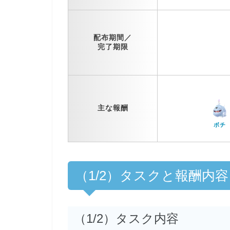
配布期間／
完了期限
主な報酬
ボチ
（1/2）タスクと報酬内容
（1/2）タスク内容