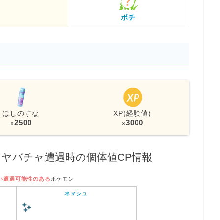
ボチ
ほしのすな
XP(経験値)
2500
3000
x
x
ヤバチャ遭遇時の個体値CP情報
い遭遇可能性のある
ポケモン
ネマシュ