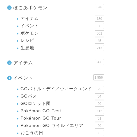
ぽこあポケモン
676
アイテム
130
イベント
7
ポケモン
361
レシピ
45
生息地
213
アイテム
47
イベント
1,956
GOバトル・デイ／ウィークエンド
25
GOパス
34
GOロケット団
20
Pokémon GO Fest
112
Pokémon GO Tour
31
Pokémon GO ワイルドエリア
20
おこうの日
6