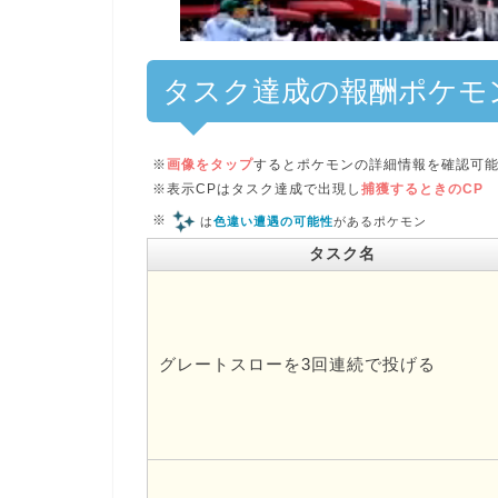
タスク達成の報酬ポケモ
※
画像をタップ
するとポケモンの詳細情報を確認可
※表示CPはタスク達成で出現し
捕獲するときのCP
※
は
色違い遭遇の可能性
があるポケモン
タスク名
グレートスローを3回連続で投げる