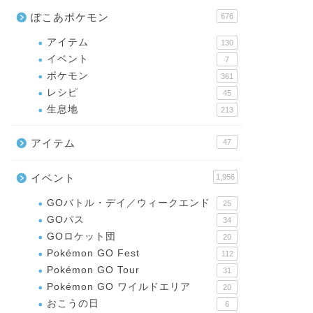
ぽこあポケモン
676
アイテム
130
イベント
7
ポケモン
361
レシピ
45
生息地
213
アイテム
47
イベント
1,956
GOバトル・デイ／ウィークエンド
25
GOパス
34
GOロケット団
20
Pokémon GO Fest
112
Pokémon GO Tour
31
Pokémon GO ワイルドエリア
20
おこうの日
6