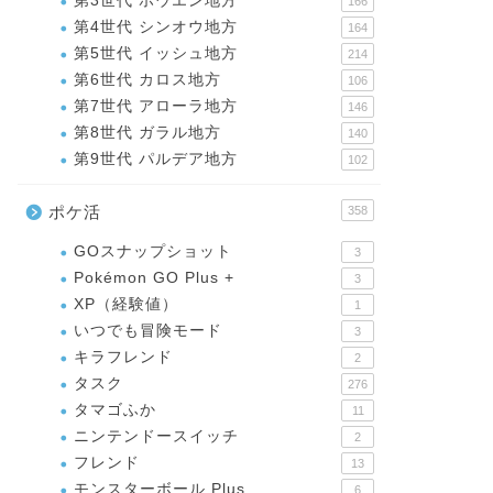
第3世代 ホウエン地方
166
第4世代 シンオウ地方
164
第5世代 イッシュ地方
214
第6世代 カロス地方
106
第7世代 アローラ地方
146
第8世代 ガラル地方
140
第9世代 パルデア地方
102
ポケ活
358
GOスナップショット
3
Pokémon GO Plus +
3
XP（経験値）
1
いつでも冒険モード
3
キラフレンド
2
タスク
276
タマゴふか
11
ニンテンドースイッチ
2
フレンド
13
モンスターボール Plus
6