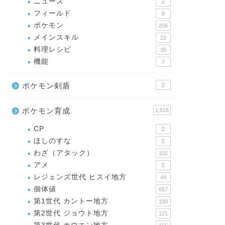
ニュース
2
フィールド
8
ポケモン
256
メインスキル
22
料理レシピ
35
機能
7
ポケモン剣盾
2
ポケモン育成
1,516
CP
2
ほしのすな
5
わざ（アタック）
102
アメ
5
レジェンズ世代 ヒスイ地方
44
個体値
657
第1世代 カントー地方
199
第2世代 ジョウト地方
121