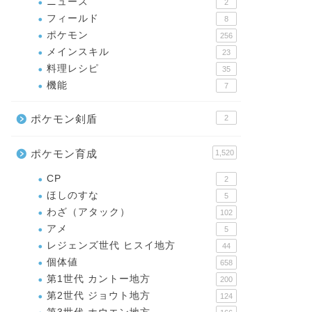
ニュース
2
フィールド
8
ポケモン
256
メインスキル
23
料理レシピ
35
機能
7
ポケモン剣盾
2
ポケモン育成
1,520
CP
2
ほしのすな
5
わざ（アタック）
102
アメ
5
レジェンズ世代 ヒスイ地方
44
個体値
658
第1世代 カントー地方
200
第2世代 ジョウト地方
124