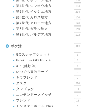
第3世代 ホウエン地方
166
第4世代 シンオウ地方
164
第5世代 イッシュ地方
214
第6世代 カロス地方
106
第7世代 アローラ地方
146
第8世代 ガラル地方
140
第9世代 パルデア地方
102
ポケ活
358
GOスナップショット
3
Pokémon GO Plus +
3
XP（経験値）
1
いつでも冒険モード
3
キラフレンド
2
タスク
276
タマゴふか
11
ニンテンドースイッチ
2
フレンド
13
モンスターボール Plus
6