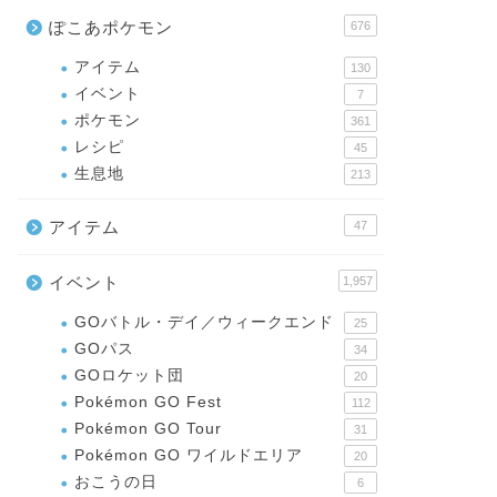
ぽこあポケモン
676
アイテム
130
イベント
7
ポケモン
361
レシピ
45
生息地
213
アイテム
47
イベント
1,957
GOバトル・デイ／ウィークエンド
25
GOパス
34
GOロケット団
20
Pokémon GO Fest
112
Pokémon GO Tour
31
Pokémon GO ワイルドエリア
20
おこうの日
6