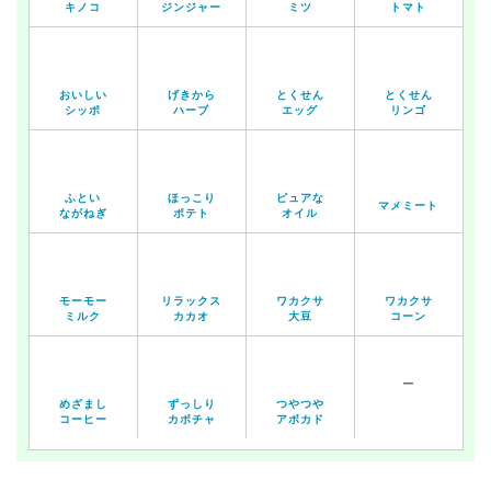
キノコ
ジンジャー
ミツ
トマト
おいしい
げきから
とくせん
とくせん
シッポ
ハーブ
エッグ
リンゴ
ふとい
ほっこり
ピュアな
マメミート
ながねぎ
ポテト
オイル
モーモー
リラックス
ワカクサ
ワカクサ
ミルク
カカオ
大豆
コーン
ー
めざまし
ずっしり
つやつや
コーヒー
カボチャ
アボカド