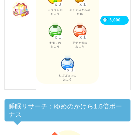
x 3
x 1
こううんの
メインスキルの
おこう
たね
3,000
x 1
x 1
キモリの
アチャモの
おこう
おこう
x 1
ミズゴロウの
おこう
睡眠リサーチ：ゆめのかけら1.5倍ボー
ナス