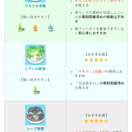
すべてのピックアップポケモン
を狙える
ワカクサ本島
高ランクの寝顔が出現しにくい
【狙い目ポケモン】
ため
寝顔図鑑埋めの移動は不向
き
他フィールドを解放できていな
い
初心者におすすめ
【おすすめ度】
シアンの砂浜
「キモリ」1点狙い
の場合にお
すすめ
【狙い目ポケモン】
「ジュカイン」の寝顔図鑑埋め
も狙える
【おすすめ度】
トープ洞窟