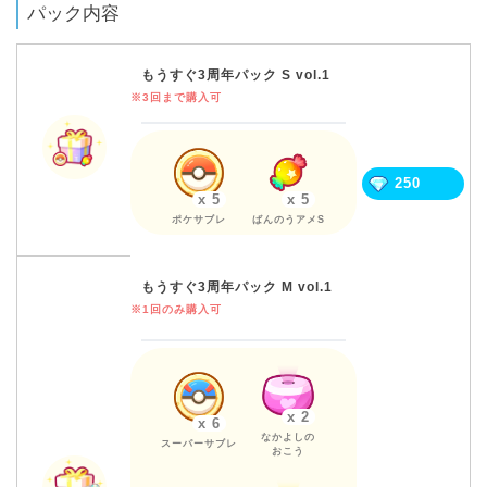
パック内容
もうすぐ3周年パック S vol.1
※3回まで購入可
250
x 5
x 5
ポケサブレ
ばんのうアメS
もうすぐ3周年パック M vol.1
※1回のみ購入可
x 2
x 6
なかよしの
スーパーサブレ
おこう