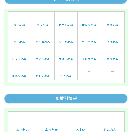
ウイのみ
ウブのみ
オボンのみ
オレンのみ
カゴのみ
キーのみ
クラボのみ
シーヤのみ
チーゴのみ
ドリのみ
ヒメリのみ
フィラのみ
ブリーのみ
ベリブのみ
マゴのみ
ー
ー
モモンのみ
ヤチェのみ
ラムのみ
食材別情報
あじわい
あったか
あまい
あんみん