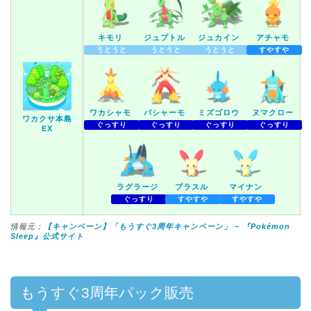
キモリ
ジュプトル
ジュカイン
アチャモ
うとうと
うとうと
うとうと
すやすや
ワカシャモ
バシャーモ
ミズゴロウ
ヌマクロー
ワカクサ本島
ぐっすり
ぐっすり
ぐっすり
ぐっすり
EX
ラグラージ
プラスル
マイナン
ぐっすり
すやすや
すやすや
情報元：
【キャンペーン】「もうすぐ3周年キャンペーン」 – 『Pokémon
Sleep』公式サイト
もうすぐ3周年パック販売