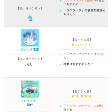
「ミズゴロウ」1点狙い
の場合
におすすめ
【狙い目ポケモン】
「ラグラージ」の寝顔図鑑埋め
も狙える
【おすすめ度】
ウノハナ雪原
ピックアップポケモンは
出現し
ない
【狙い目ポケモン】
移動はおすすめしない
なし
【おすすめ度】
ラピスラズリ
湖畔
「キモリ / アチャモ」の2種
を
狙える