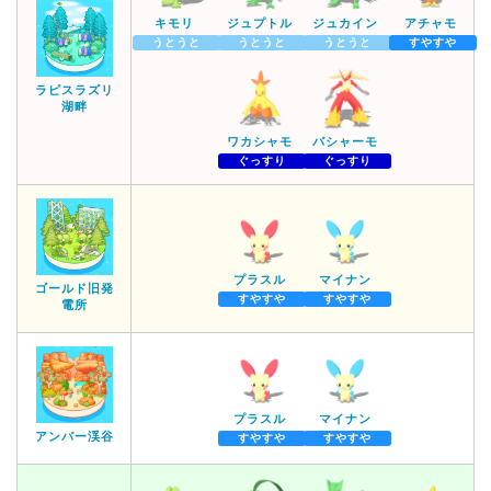
キモリ
ジュプトル
ジュカイン
アチャモ
うとうと
うとうと
うとうと
すやすや
ラピスラズリ
湖畔
ワカシャモ
バシャーモ
ぐっすり
ぐっすり
プラスル
マイナン
ゴールド旧発
すやすや
すやすや
電所
プラスル
マイナン
アンバー渓谷
すやすや
すやすや