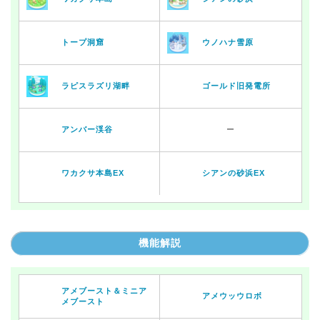
トープ洞窟
ウノハナ雪原
ラピスラズリ湖畔
ゴールド旧発電所
アンバー渓谷
ー
ワカクサ本島EX
シアンの砂浜EX
機能解説
アメブースト＆ミニア
アメウッウロボ
メブースト