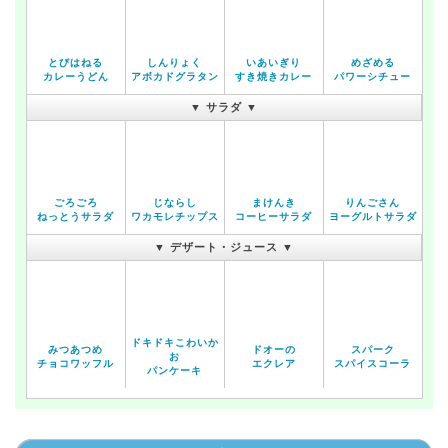
とびはねる
しんりょく
いあいぎり
めざめる
カレーうどん
アボカドグラタン
すき焼きカレー
パワーシチュー
▼ サラダ ▼
ごろごろ
じならし
まけんき
りんごさん
ねっとうサラダ
ワカモレチップス
コーヒーサラダ
ヨーグルトサラダ
▼ デザート・ジュース ▼
ドキドキこわいか
みつあつめ
ドオーの
スパーク
お
チョコワッフル
エクレア
スパイスコーラ
パンケーキ