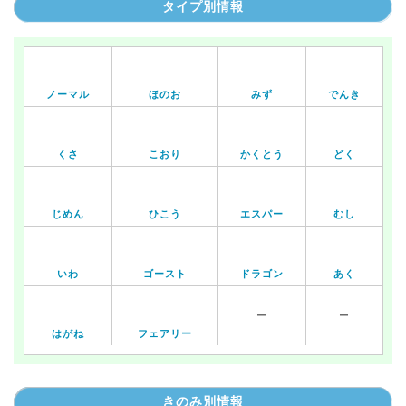
タイプ別情報
ノーマル
ほのお
みず
でんき
くさ
こおり
かくとう
どく
じめん
ひこう
エスパー
むし
いわ
ゴースト
ドラゴン
あく
ー
ー
はがね
フェアリー
きのみ別情報