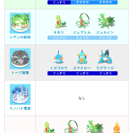
ぐっすり
すやすや
すやすや
キモリ
ジュプトル
ジュカイン
シアンの砂浜
うとうと
うとうと
うとうと
ミズゴロウ
ヌマクロー
ラグラージ
トープ洞窟
ぐっすり
ぐっすり
ぐっすり
なし
ウノハナ雪原