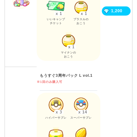
1,200
x 1
x 1
いいキャンプ
プラスルの
チケット
おこう
x 1
マイナンの
おこう
もうすぐ3周年パック L vol.1
※1回のみ購入可
x 3
x 14
ハイパーサブレ
スーパーサブレ