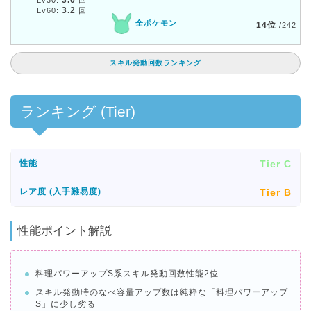
3.0
Lv30:
回
3.2
Lv60:
回
全ポケモン
14位
/242
スキル発動回数ランキング
ランキング (Tier)
Tier C
性能
Tier B
レア度 (入手難易度)
性能ポイント解説
料理パワーアップS系スキル発動回数性能2位
スキル発動時のなべ容量アップ数は純粋な「料理パワーアップ
S」に少し劣る