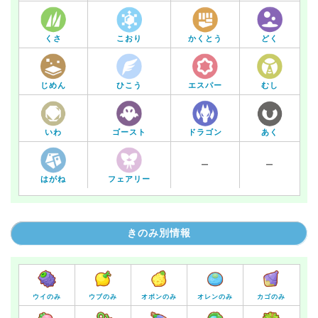
くさ
こおり
かくとう
どく
じめん
ひこう
エスパー
むし
いわ
あく
ゴースト
ドラゴン
ー
ー
はがね
フェアリー
きのみ別情報
ウイのみ
ウブのみ
オボンのみ
オレンのみ
カゴのみ