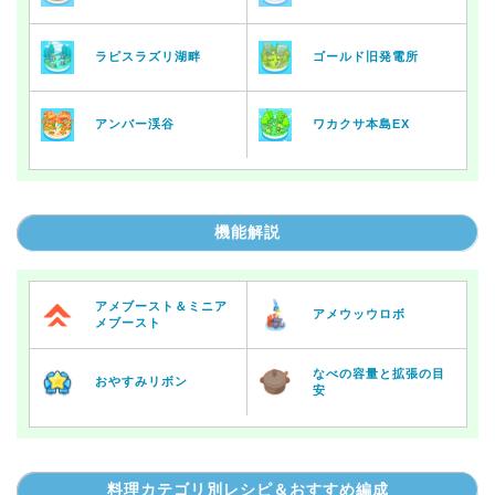
ラピスラズリ湖畔
ゴールド旧発電所
アンバー渓谷
ワカクサ本島EX
機能解説
アメブースト＆ミニア
アメウッウロボ
メブースト
なべの容量と拡張の目
おやすみリボン
安
料理カテゴリ別レシピ＆おすすめ編成