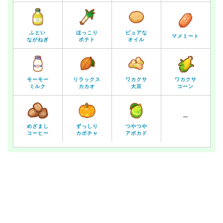
ふとい
ほっこり
ピュアな
マメミート
ながねぎ
ポテト
オイル
モーモー
リラックス
ワカクサ
ワカクサ
ミルク
カカオ
大豆
コーン
ー
めざまし
ずっしり
つやつや
コーヒー
カボチャ
アボカド