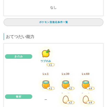
なし
ポケモン別進化条件一覧
おてつだい能力
きのみ
ウブのみ
x1
Lv.1
Lv.30
Lv.60
x1
x2
x4
Lv.30
Lv.60
食材
ー
x2
x4