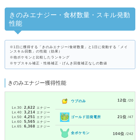
きのみエナジー・食材数量・スキル発動
性能
※1日に獲得する「きのみエナジー/食材数量」と1日に発動する「メイ
ンスキル回数」の性能（効果）
※他ポケモンと比較したランキング
※サブスキル補正・性格補正・げんき回復補正なしの数値
きのみエナジー獲得性能
12位
/20
ウブのみ
2,622
Lv.30:
エナジー
3,214
Lv.40:
エナジー
4,251
21位
Lv.50:
ゴールド旧発電所
/47
エナジー
5,565
Lv.60:
エナジー
6,368
Lv.65:
エナジー
全ポケモン
104位
/242