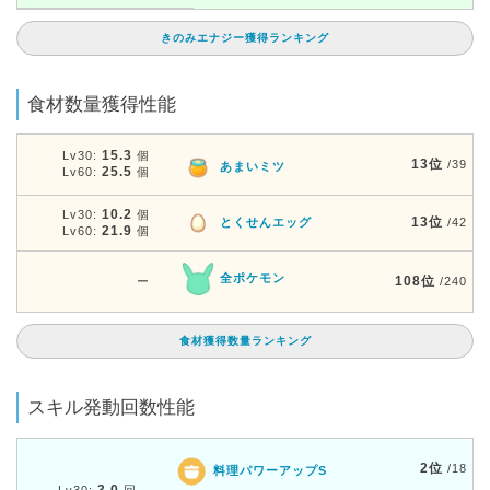
きのみエナジー獲得ランキング
食材数量獲得性能
15.3
Lv30:
個
13位
/39
あまいミツ
25.5
Lv60:
個
10.2
Lv30:
個
13位
とくせんエッグ
/42
21.9
Lv60:
個
全ポケモン
108位
ー
/240
食材獲得数量ランキング
スキル発動回数性能
2位
/18
料理パワーアップS