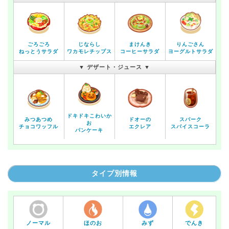
ごろごろ
じならし
まけんき
りんごさん
ねっとうサラダ
ワカモレチップス
コーヒーサラダ
ヨーグルトサラダ
▼ デザート・ジュース ▼
ドキドキこわいか
みつあつめ
ドオーの
スパーク
お
チョコワッフル
エクレア
スパイスコーラ
パンケーキ
タイプ別情報
ノーマル
ほのお
みず
でんき