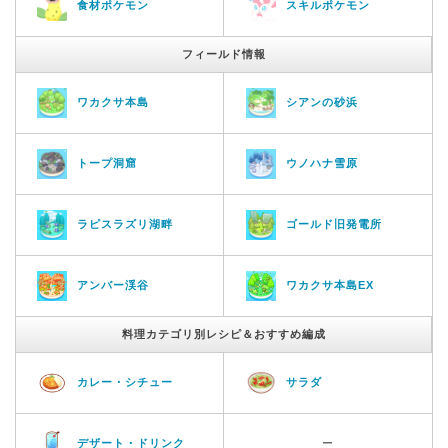
食材ポケモン
スキルポケモン
フィールド情報
ワカクサ本島
シアンの砂浜
トープ洞窟
ウノハナ雪原
ラピスラズリ湖畔
ゴールド旧発電所
アンバー渓谷
ワカクサ本島EX
料理カテゴリ別レシピ＆おすすめ編成
カレー・シチュー
サラダ
デザート・ドリンク
ー