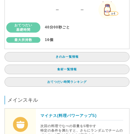
Lv.60
ー
ー
x4
おてつだい
40分00秒ごと
基礎時間
16個
最大所持数
きのみ一覧情報
食材一覧情報
おてつだい時間ランキング
メインスキル
マイナス(料理パワーアップS)
次回の料理でなべの容量を5増やす
特定の条件を満たすと、さらにランダムでチームの