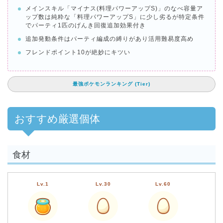
メインスキル「マイナス(料理パワーアップS)」のなべ容量ア
ップ数は純粋な「料理パワーアップS」に少し劣るが特定条件
でパーティ1匹のげんき回復追加効果付き
追加発動条件はパーティ編成の縛りがあり活用難易度高め
フレンドポイント10が絶妙にキツい
最強ポケモンランキング (Tier)
おすすめ厳選個体
食材
Lv.1
Lv.30
Lv.60