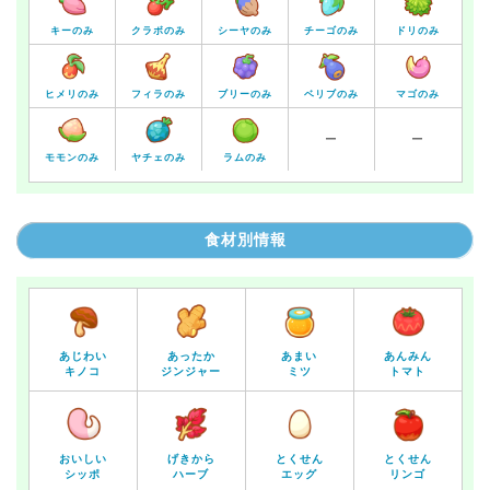
キーのみ
クラボのみ
シーヤのみ
チーゴのみ
ドリのみ
ヒメリのみ
フィラのみ
ブリーのみ
ベリブのみ
マゴのみ
ー
ー
モモンのみ
ヤチェのみ
ラムのみ
食材別情報
あじわい
あったか
あまい
あんみん
キノコ
ジンジャー
ミツ
トマト
おいしい
げきから
とくせん
とくせん
シッポ
ハーブ
エッグ
リンゴ