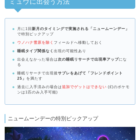
ミュウに出会う方法
月に1回
新月のタイミングで実施される「ニュームーンデー」
で特別ピックアップ
ウノハナ雪原を除く
フィールドへ移動しておく
睡眠タイプ関係なく
出現の可能性あり
出会えなかった場合は
次の睡眠リサーチで出現率アップ
にな
る
睡眠リサーチで出現後
サブレをあげて「フレンドポイント
25」
を満たす
過去に入手済みの場合は
追加でゲットはできない
(幻のポケモ
ンは1匹のみ入手可能)
ニュームーンデーの特別ピックアップ