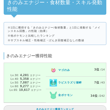
きのみエナジー・食材数量・スキル発動
性能
※1日に獲得する「きのみエナジー/食材数量」と1日に発動する「メイ
ンスキル回数」の性能（効果）
※他ポケモンと比較したランキング
※サブスキル補正・性格補正・げんき回復補正なしの数値
きのみエナジー獲得性能
3位
/14
マゴのみ
4,281
Lv.30:
エナジー
5,358
Lv.40:
エナジー
7,087
7位
Lv.50:
ラピスラズリ湖畔
/43
エナジー
9,277
Lv.60:
エナジー
10,617
Lv.65:
エナジー
全ポケモン
34位
/242
きのみエナジー獲得ランキング