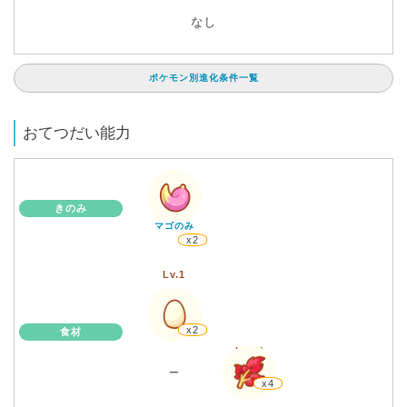
なし
ポケモン別進化条件一覧
おてつだい能力
きのみ
マゴのみ
x2
Lv.1
x2
食材
Lv.30
ー
x4