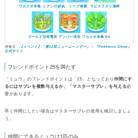
ワカクサ本島
シアンの砂浜
トープ洞窟
ラピスラズリ湖畔
ゴールド旧発電所
アンバー渓谷
ワカクサ本島 EX
情報元：
【イベント】「第12回ニュームーンデー」 – 『Pokémon Sleep』
公式サイト
フレンドポイント25を満たす
「ミュウ」のフレンドポイントは「25」となっており
仲間にす
るにはサブレを複数与えるか、「マスターサブレ」を与える
必
要があります。
早く仲間にしたい場合はマスターサブレの使用も検討しましょ
う。
仲間にできるミュウは1匹のみ