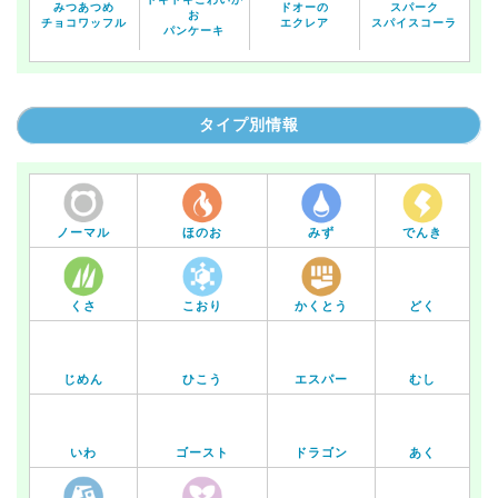
みつあつめ
ドオーの
スパーク
お
チョコワッフル
エクレア
スパイスコーラ
パンケーキ
タイプ別情報
ノーマル
ほのお
みず
でんき
くさ
こおり
かくとう
どく
じめん
ひこう
エスパー
むし
いわ
ゴースト
ドラゴン
あく