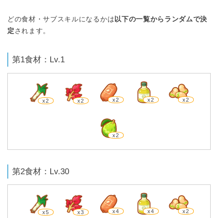
どの食材・サブスキルになるかは
以下の一覧からランダムで決
定
されます。
第1食材：Lv.1
x2
x2
x2
x2
x2
x2
第2食材：Lv.30
x4
x4
x2
x5
x3