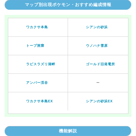
マップ別出現ポケモン・おすすめ編成情報
ワカクサ本島
シアンの砂浜
トープ洞窟
ウノハナ雪原
ラピスラズリ湖畔
ゴールド旧発電所
アンバー渓谷
ー
ワカクサ本島EX
シアンの砂浜EX
機能解説