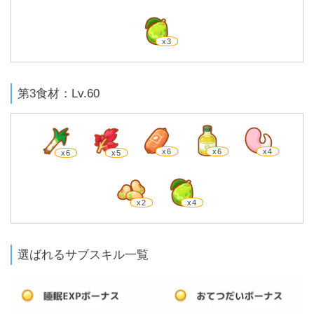
x3
第3食材：Lv.60
x6
x6
x4
x6
x5
x2
x4
選ばれるサブスキル一覧