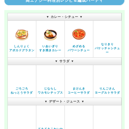
高エナジー料理別レシピ＆編成パーティ
▼ カレー・シチュー ▼
なりきり
しんりょく
いあいぎり
めざめる
バケッチャシチュ
アボカドグラタン
すき焼きカレー
パワーシチュー
ー
▼ サラダ ▼
ごろごろ
じならし
まけんき
りんごさん
ねっとうサラダ
ワカモレチップス
コーヒーサラダ
ヨーグルトサラダ
▼ デザート・ジュース ▼
ドキドキこわいか