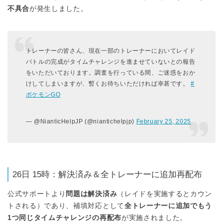
不具合
が発生しました。
トレーナーの皆さん、現在一部のトレーナーにおいてレイド
バトルの完成がタイムチャレンジを進ませていないとの報告
をいただいております。調査を行っている間、ご迷惑をおか
けしてしまいますが、暫くお待ちいただければ幸甚です。
#
ポケモンGO
— @NianticHelpJP (@niantichelpjp)
February 25, 2025
26日 15時：解決済み＆全トレーナーに追加再配布
公式サポートより
問題は解決済み
（レイドを実施するとカウン
トされる）であり、補填対応として
全トレーナーに追加でもう
1つ同じタイムチャレンジの再配布
が実施されました。