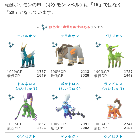
報酬ポケモンの
PL（ポケモンレベル）は「15」ではなく
「20」
となっています。
※
は色違い遭遇可能性のある
ポケモン
コバルオン
テラキオン
ビリジオン
100%CP
1727
100%CP
2113
100%CP
1727
1649
2026
1649
最低CP
最低CP
最低CP
トルネロス
ボルトロス
ランドロス
(れいじゅう)
(れいじゅう)
(れいじゅう)
100%CP
1837
100%CP
2091
100%CP
2241
1756
2002
2151
最低CP
最低CP
最低CP
ゲノセクト
ゲノセクト
ゲノセクト