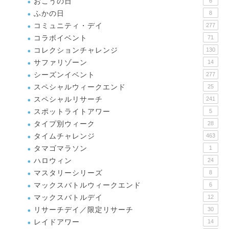
おこうの日
6
ふかの日
8
コミュニティ・デイ
277
コラボイベント
71
コレクションチャレンジ
130
サファリゾーン
14
シーズンイベント
277
スペシャルウィークエンド
25
スペシャルリサーチ
241
スポットライトアワー
5
タイプ別ウィーク
28
タイムチャレンジ
463
タマゴマラソン
1
ハロウィン
24
マスタリーシリーズ
8
マックスバトルウィークエンド
6
マックスバトルデイ
12
リサーチデイ／限定リサーチ
30
レイドアワー
14