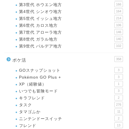
第3世代 ホウエン地方
166
第4世代 シンオウ地方
164
第5世代 イッシュ地方
214
第6世代 カロス地方
106
第7世代 アローラ地方
146
第8世代 ガラル地方
140
第9世代 パルデア地方
102
358
ポケ活
GOスナップショット
3
Pokémon GO Plus +
3
XP（経験値）
1
いつでも冒険モード
3
キラフレンド
2
タスク
276
タマゴふか
11
ニンテンドースイッチ
2
フレンド
13