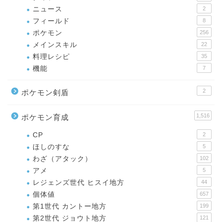
ニュース
2
フィールド
8
ポケモン
256
メインスキル
22
料理レシピ
35
機能
7
2
ポケモン剣盾
1,516
ポケモン育成
CP
2
ほしのすな
5
わざ（アタック）
102
アメ
5
レジェンズ世代 ヒスイ地方
44
個体値
657
第1世代 カントー地方
199
第2世代 ジョウト地方
121