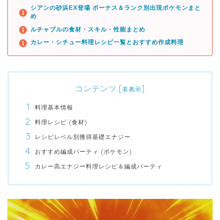
シアンの砂浜EX登場 ボーナス＆ランク別出現ポケモンまと
め
ルチャブルの食材・スキル・性能まとめ
カレー・シチュー料理レシピ一覧とおすすめ作成料理
コンテンツ
[
]
非表示
料理基本情報
料理レシピ (食材)
レシピレベル別獲得基礎エナジー
おすすめ編成パーティ (ポケモン)
カレー高エナジー料理レシピ＆編成パーティ