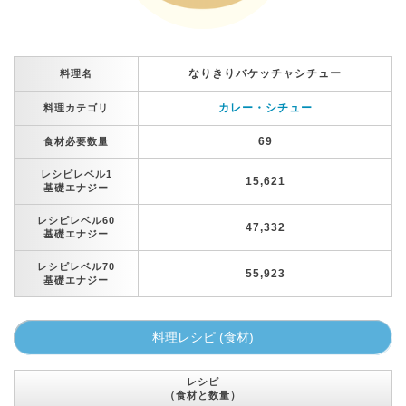
なりきりバケッチャシチュー
料理名
カレー・シチュー
料理カテゴリ
69
食材必要数量
レシピレベル1
15,621
基礎エナジー
レシピレベル60
47,332
基礎エナジー
レシピレベル70
55,923
基礎エナジー
料理レシピ (食材)
レシピ
（食材と数量）