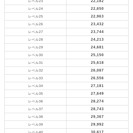
22,182
レベル23
22,650
レベル24
22,963
レベル25
23,432
レベル26
23,744
レベル27
24,213
レベル28
24,681
レベル29
25,150
レベル30
25,618
レベル31
26,087
レベル32
26,556
レベル33
27,181
レベル34
27,649
レベル35
28,274
レベル36
28,743
レベル37
29,367
レベル38
29,992
レベル39
30,617
レベル40