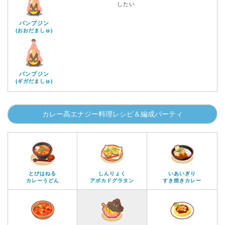
したい
パンプジン
(おおだましゅ)
パンプジン
(ギガだましゅ)
カレー高エナジー料理レシピ＆編成パーティ
とびはねる
しんりょく
いあいぎり
カレーうどん
アボカドグラタン
すき焼きカレー