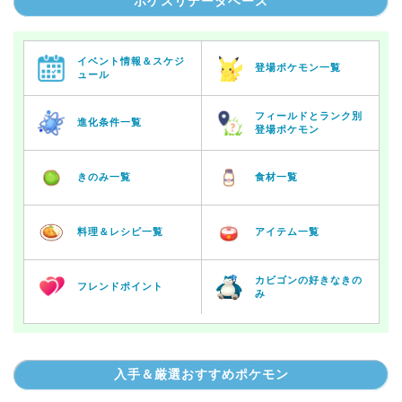
ポケスリデータベース
イベント情報＆スケジ
登場ポケモン一覧
ュール
フィールドとランク別
進化条件一覧
登場ポケモン
きのみ一覧
食材一覧
料理＆レシピ一覧
アイテム一覧
カビゴンの好きなきの
フレンドポイント
み
入手＆厳選おすすめポケモン