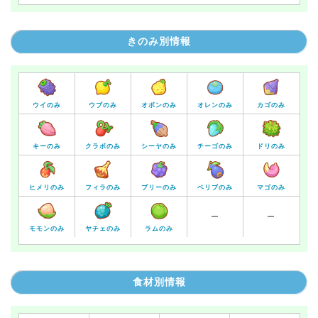
きのみ別情報
ウイのみ
ウブのみ
オボンのみ
オレンのみ
カゴのみ
キーのみ
クラボのみ
シーヤのみ
チーゴのみ
ドリのみ
ヒメリのみ
フィラのみ
ブリーのみ
ベリブのみ
マゴのみ
ー
ー
モモンのみ
ヤチェのみ
ラムのみ
食材別情報