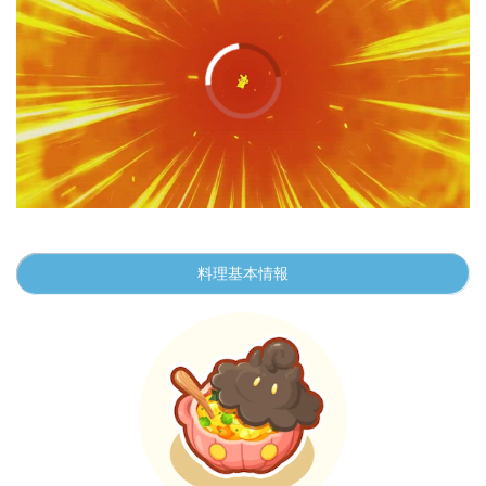
00:00
/
01:00
料理基本情報