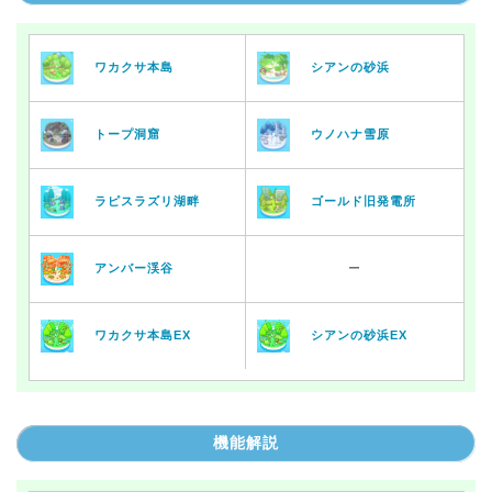
ワカクサ本島
シアンの砂浜
トープ洞窟
ウノハナ雪原
ラピスラズリ湖畔
ゴールド旧発電所
アンバー渓谷
ー
ワカクサ本島EX
シアンの砂浜EX
機能解説