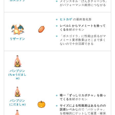
ボスゴドラ
メインスキル「げんきチャージS」
がパフォーマンス維持につながる
ヒトカゲ
の最終進化形
レベル1 からマメミートを拾って
くる
食材ポケモン
「ボスゴドラ」に性能は劣るがマ
リザードン
メミート要求数量はそこまで多く
ないので十分活躍できる
パンプジン
(ちゅうだまし
ゅ)
唯一「ずっしりカボチャ」を拾っ
てくる
食材ポケモン
パンプジン
(こだましゅ)
サイズによる性能差はあるものの
誤差レベル
なので「バケッチャ」
を積極的にゲットして厳選・確保