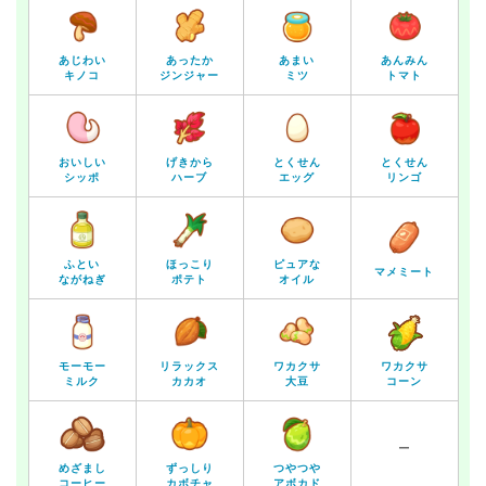
あじわい
あったか
あまい
あんみん
キノコ
ジンジャー
ミツ
トマト
おいしい
げきから
とくせん
とくせん
シッポ
ハーブ
エッグ
リンゴ
ふとい
ほっこり
ピュアな
マメミート
ながねぎ
ポテト
オイル
モーモー
リラックス
ワカクサ
ワカクサ
ミルク
カカオ
大豆
コーン
ー
めざまし
ずっしり
つやつや
コーヒー
カボチャ
アボカド