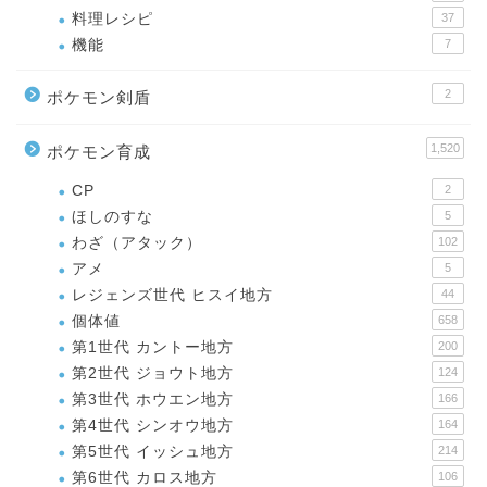
料理レシピ
37
機能
7
2
ポケモン剣盾
1,520
ポケモン育成
CP
2
ほしのすな
5
わざ（アタック）
102
アメ
5
レジェンズ世代 ヒスイ地方
44
個体値
658
第1世代 カントー地方
200
第2世代 ジョウト地方
124
第3世代 ホウエン地方
166
第4世代 シンオウ地方
164
第5世代 イッシュ地方
214
第6世代 カロス地方
106