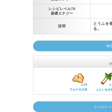
レシピレベル70
基礎エナジー
とうふを
説明
る。
料
（
x19
x
ワカクサ大豆
ふといなが
レシピレベ