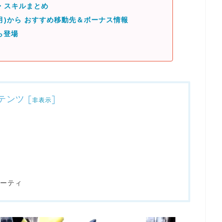
・スキルまとめ
(月)から おすすめ移動先＆ボーナス情報
ら登場
テンツ
[
]
非表示
)
ーティ