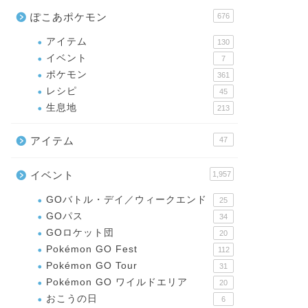
ぽこあポケモン
676
アイテム
130
イベント
7
ポケモン
361
レシピ
45
生息地
213
アイテム
47
イベント
1,957
GOバトル・デイ／ウィークエンド
25
GOパス
34
GOロケット団
20
Pokémon GO Fest
112
Pokémon GO Tour
31
Pokémon GO ワイルドエリア
20
おこうの日
6