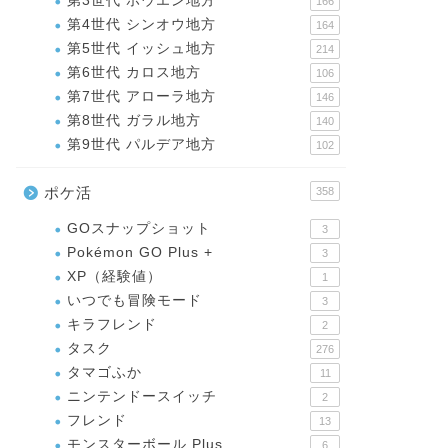
第3世代 ホウエン地方
166
第4世代 シンオウ地方
164
第5世代 イッシュ地方
214
第6世代 カロス地方
106
第7世代 アローラ地方
146
第8世代 ガラル地方
140
第9世代 パルデア地方
102
ポケ活
358
GOスナップショット
3
Pokémon GO Plus +
3
XP（経験値）
1
いつでも冒険モード
3
キラフレンド
2
タスク
276
タマゴふか
11
ニンテンドースイッチ
2
フレンド
13
モンスターボール Plus
6