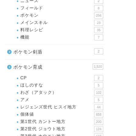
ニュース
2
フィールド
8
ポケモン
256
メインスキル
23
料理レシピ
35
機能
7
ポケモン剣盾
2
ポケモン育成
1,520
CP
2
ほしのすな
5
わざ（アタック）
102
アメ
5
レジェンズ世代 ヒスイ地方
44
個体値
658
第1世代 カントー地方
200
第2世代 ジョウト地方
124