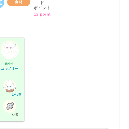
食材
ド
ポイント
12 point
進化先
ユキノオー
Lv.30
x40