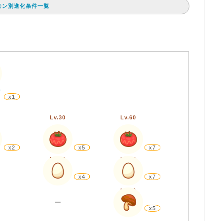
モン別進化条件一覧
み
x1
Lv.30
Lv.60
x2
x5
x7
Lv.30
Lv.60
x4
x7
Lv.60
ー
x5