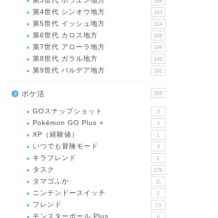
第3世代 ホウエン地方
166
第4世代 シンオウ地方
164
第5世代 イッシュ地方
214
第6世代 カロス地方
106
第7世代 アローラ地方
146
第8世代 ガラル地方
140
第9世代 パルデア地方
102
ポケ活
358
GOスナップショット
3
Pokémon GO Plus +
3
XP（経験値）
1
いつでも冒険モード
3
キラフレンド
2
タスク
276
タマゴふか
11
ニンテンドースイッチ
2
フレンド
13
モンスターボール Plus
6