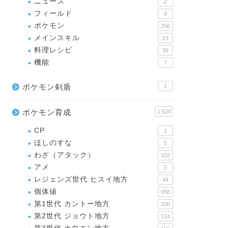
ニュース
2
フィールド
8
ポケモン
256
メインスキル
23
料理レシピ
35
機能
7
ポケモン剣盾
2
ポケモン育成
1,520
CP
2
ほしのすな
5
わざ（アタック）
102
アメ
5
レジェンズ世代 ヒスイ地方
44
個体値
658
第1世代 カントー地方
200
第2世代 ジョウト地方
124