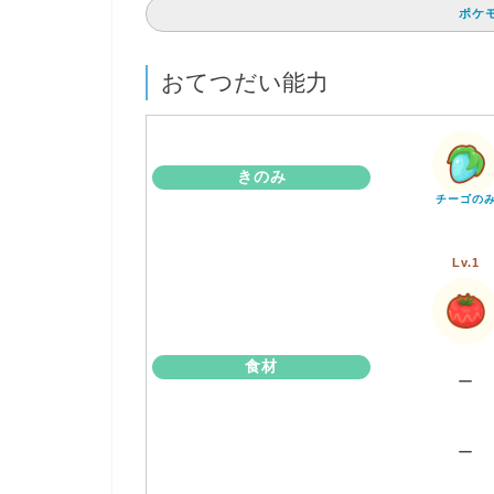
ポケ
おてつだい能力
きのみ
チーゴの
Lv.1
食材
ー
ー