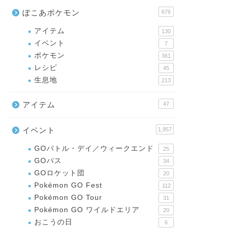
ぽこあポケモン
676
アイテム
130
イベント
7
ポケモン
361
レシピ
45
生息地
213
アイテム
47
イベント
1,957
GOバトル・デイ／ウィークエンド
25
GOパス
34
GOロケット団
20
Pokémon GO Fest
112
Pokémon GO Tour
31
Pokémon GO ワイルドエリア
20
おこうの日
6