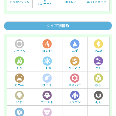
お
チョコワッフル
エクレア
スパイスコーラ
パンケーキ
タイプ別情報
ノーマル
ほのお
みず
でんき
くさ
こおり
かくとう
どく
じめん
ひこう
エスパー
むし
いわ
あく
ゴースト
ドラゴン
ー
ー