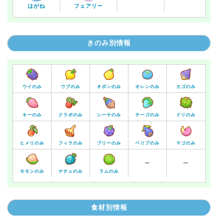
はがね
フェアリー
きのみ別情報
ウイのみ
ウブのみ
オボンのみ
オレンのみ
カゴのみ
キーのみ
クラボのみ
シーヤのみ
チーゴのみ
ドリのみ
ヒメリのみ
フィラのみ
ブリーのみ
ベリブのみ
マゴのみ
ー
ー
モモンのみ
ヤチェのみ
ラムのみ
食材別情報