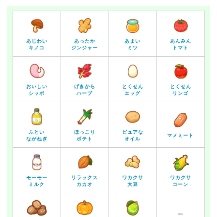
あじわい
あったか
あまい
あんみん
キノコ
ジンジャー
ミツ
トマト
おいしい
げきから
とくせん
とくせん
シッポ
ハーブ
エッグ
リンゴ
ふとい
ほっこり
ピュアな
マメミート
ながねぎ
ポテト
オイル
モーモー
リラックス
ワカクサ
ワカクサ
ミルク
カカオ
大豆
コーン
ー