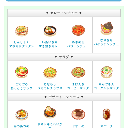
▼ カレー・シチュー ▼
なりきり
しんりょく
いあいぎり
めざめる
バケッチャシチュ
アボカドグラタン
すき焼きカレー
パワーシチュー
ー
▼ サラダ ▼
ごろごろ
じならし
まけんき
りんごさん
ねっとうサラダ
ワカモレチップス
コーヒーサラダ
ヨーグルトサラダ
▼ デザート・ジュース ▼
ドキドキこわいか
みつあつめ
ドオーの
スパーク