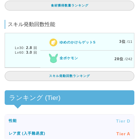
食材獲得数量ランキング
スキル発動回数性能
3位
/11
ゆめのかけらゲットS
2.8
Lv30:
回
3.0
Lv60:
回
全ポケモン
28位
/242
スキル発動回数ランキング
ランキング (Tier)
Tier D
性能
Tier A
レア度 (入手難易度)