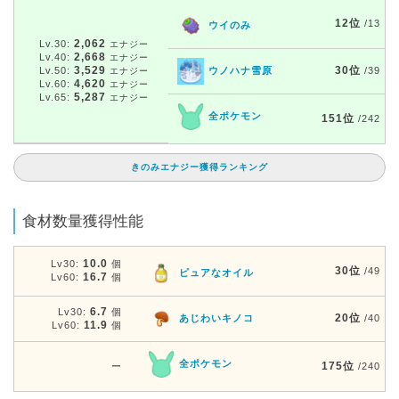
12位
/13
ウイのみ
2,062
Lv.30:
エナジー
2,668
Lv.40:
エナジー
3,529
30位
Lv.50:
ウノハナ雪原
/39
エナジー
4,620
Lv.60:
エナジー
5,287
Lv.65:
エナジー
全ポケモン
151位
/242
きのみエナジー獲得ランキング
食材数量獲得性能
10.0
Lv30:
個
30位
/49
ピュアなオイル
16.7
Lv60:
個
6.7
Lv30:
個
20位
あじわいキノコ
/40
11.9
Lv60:
個
全ポケモン
175位
ー
/240