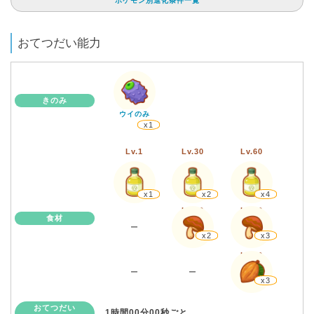
ポケモン別進化条件一覧
おてつだい能力
きのみ
ウイのみ
x1
Lv.1
Lv.30
Lv.60
x1
x2
x4
Lv.30
Lv.60
食材
ー
x2
x3
Lv.60
ー
ー
x3
おてつだい
1時間00分00秒ごと