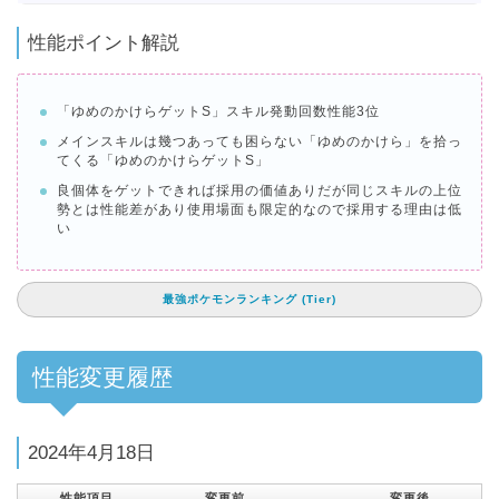
性能ポイント解説
「ゆめのかけらゲットS」スキル発動回数性能3位
メインスキルは幾つあっても困らない「ゆめのかけら」を拾っ
てくる「ゆめのかけらゲットS」
良個体をゲットできれば採用の価値ありだが同じスキルの上位
勢とは性能差があり使用場面も限定的なので採用する理由は低
い
最強ポケモンランキング (Tier)
性能変更履歴
2024年4月18日
性能項目
変更前
変更後