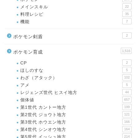
メインスキル
22
料理レシピ
35
機能
7
2
ポケモン剣盾
1,516
ポケモン育成
CP
2
ほしのすな
5
わざ（アタック）
102
アメ
5
レジェンズ世代 ヒスイ地方
44
個体値
657
第1世代 カントー地方
199
第2世代 ジョウト地方
121
第3世代 ホウエン地方
166
第4世代 シンオウ地方
164
第5世代 イッシュ地方
214