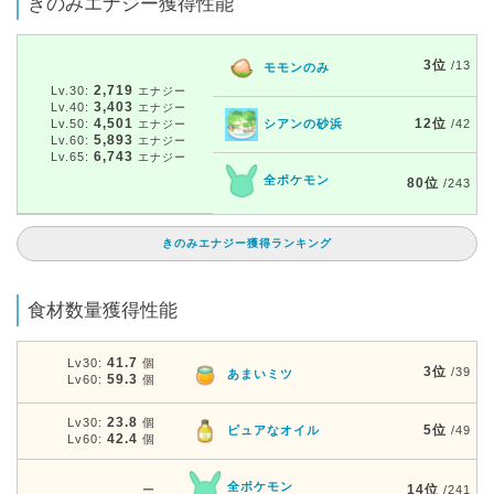
きのみエナジー獲得性能
3位
/13
モモンのみ
2,719
Lv.30:
エナジー
3,403
Lv.40:
エナジー
4,501
12位
Lv.50:
シアンの砂浜
/42
エナジー
5,893
Lv.60:
エナジー
6,743
Lv.65:
エナジー
全ポケモン
80位
/243
きのみエナジー獲得ランキング
食材数量獲得性能
41.7
Lv30:
個
3位
/39
あまいミツ
59.3
Lv60:
個
23.8
Lv30:
個
5位
ピュアなオイル
/49
42.4
Lv60:
個
全ポケモン
14位
ー
/241