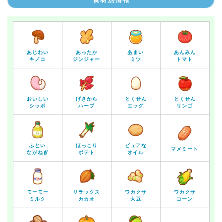
あじわい
あったか
あまい
あんみん
キノコ
ジンジャー
ミツ
トマト
おいしい
げきから
とくせん
とくせん
シッポ
ハーブ
エッグ
リンゴ
ふとい
ほっこり
ピュアな
マメミート
ながねぎ
ポテト
オイル
モーモー
リラックス
ワカクサ
ワカクサ
ミルク
カカオ
大豆
コーン