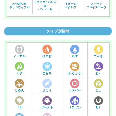
ドキドキこわいか
みつあつめ
ドオーの
スパーク
お
チョコワッフル
エクレア
スパイスコーラ
パンケーキ
タイプ別情報
ノーマル
ほのお
みず
でんき
くさ
こおり
かくとう
どく
じめん
ひこう
エスパー
むし
いわ
あく
ゴースト
ドラゴン