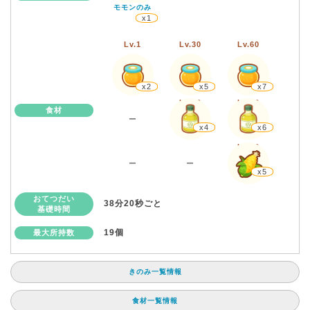
モモンのみ
x1
Lv.1
Lv.30
Lv.60
x2
x5
x7
Lv.30
Lv.60
食材
ー
x4
x6
Lv.60
ー
ー
x5
おてつだい
38分20秒ごと
基礎時間
19個
最大所持数
きのみ一覧情報
食材一覧情報