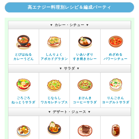
高エナジー料理別レシピ＆編成パーティ
▼ カレー・シチュー ▼
とびはねる
しんりょく
いあいぎり
めざめる
カレーうどん
アボカドグラタン
すき焼きカレー
パワーシチュー
▼ サラダ ▼
ごろごろ
じならし
まけんき
りんごさん
ねっとうサラダ
ワカモレチップス
コーヒーサラダ
ヨーグルトサラダ
▼ デザート・ジュース ▼