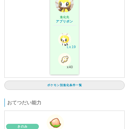
進化先
アブリボン
Lv.19
x40
ポケモン別進化条件一覧
おてつだい能力
きのみ