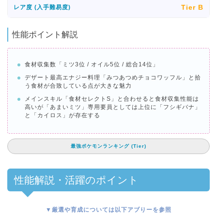
Tier B
レア度 (入手難易度)
性能ポイント解説
食材収集数「ミツ3位 / オイル5位 / 総合14位」
デザート最高エナジー料理「みつあつめチョコワッフル」と拾
う食材が合致している点が大きな魅力
メインスキル「食材セレクトS」と合わせると食材収集性能は
高いが「あまいミツ」専用要員としては上位に「フシギバナ」
と「カイロス」が存在する
最強ポケモンランキング (Tier)
性能解説・活躍のポイント
▼厳選や育成については以下アブりーを参照