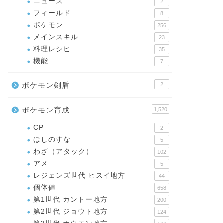
ニュース
2
フィールド
8
ポケモン
256
メインスキル
23
料理レシピ
35
機能
7
ポケモン剣盾
2
ポケモン育成
1,520
CP
2
ほしのすな
5
わざ（アタック）
102
アメ
5
レジェンズ世代 ヒスイ地方
44
個体値
658
第1世代 カントー地方
200
第2世代 ジョウト地方
124