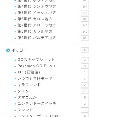
第3世代 ホウエン地方
166
第4世代 シンオウ地方
164
第5世代 イッシュ地方
214
第6世代 カロス地方
106
第7世代 アローラ地方
146
第8世代 ガラル地方
140
第9世代 パルデア地方
102
ポケ活
358
GOスナップショット
3
Pokémon GO Plus +
3
XP（経験値）
1
いつでも冒険モード
3
キラフレンド
2
タスク
276
タマゴふか
11
ニンテンドースイッチ
2
フレンド
13
モンスターボール Plus
6