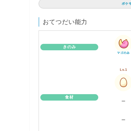
ポケ
おてつだい能力
きのみ
マゴのみ
Lv.1
食材
ー
ー