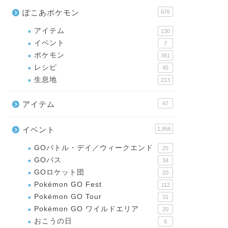
ぽこあポケモン
676
アイテム
130
イベント
7
ポケモン
361
レシピ
45
生息地
213
アイテム
47
イベント
1,956
GOバトル・デイ／ウィークエンド
25
GOパス
34
GOロケット団
20
Pokémon GO Fest
112
Pokémon GO Tour
31
Pokémon GO ワイルドエリア
20
おこうの日
6