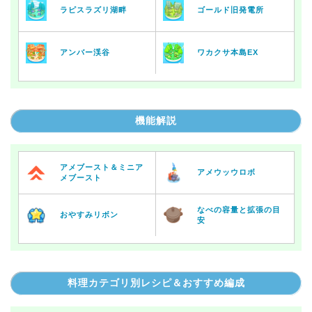
ラピスラズリ湖畔
ゴールド旧発電所
アンバー渓谷
ワカクサ本島EX
機能解説
アメブースト＆ミニア
アメウッウロボ
メブースト
なべの容量と拡張の目
おやすみリボン
安
料理カテゴリ別レシピ＆おすすめ編成