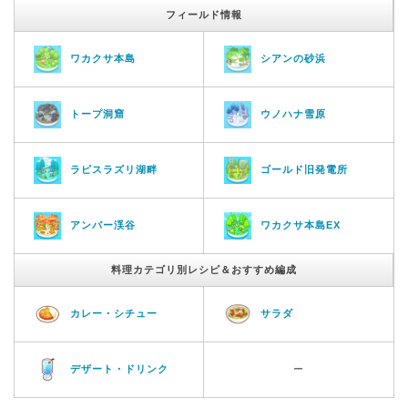
フィールド情報
ワカクサ本島
シアンの砂浜
トープ洞窟
ウノハナ雪原
ラピスラズリ湖畔
ゴールド旧発電所
アンバー渓谷
ワカクサ本島EX
料理カテゴリ別レシピ＆おすすめ編成
カレー・シチュー
サラダ
デザート・ドリンク
ー