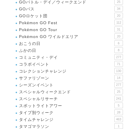
GOバトル・デイ／ウィークエンド
25
GOパス
34
GOロケット団
20
Pokémon GO Fest
112
Pokémon GO Tour
31
Pokémon GO ワイルドエリア
20
おこうの日
6
ふかの日
8
コミュニティ・デイ
277
コラボイベント
71
コレクションチャレンジ
130
サファリゾーン
14
シーズンイベント
277
スペシャルウィークエンド
25
スペシャルリサーチ
241
スポットライトアワー
5
タイプ別ウィーク
28
タイムチャレンジ
463
タマゴマラソン
1