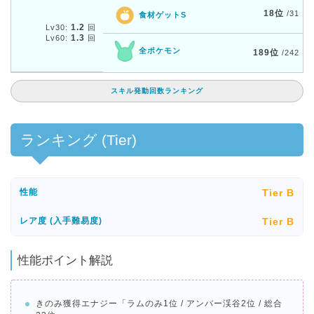
18位
/31
食材ゲットS
1.2
Lv30:
回
1.3
Lv60:
回
全ポケモン
189位
/242
スキル発動回数ランキング
ランキング (Tier)
Tier B
性能
Tier B
レア度 (入手難易度)
性能ポイント解説
きのみ獲得エナジー「ラムのみ1位 / アンバー渓谷2位 / 総合