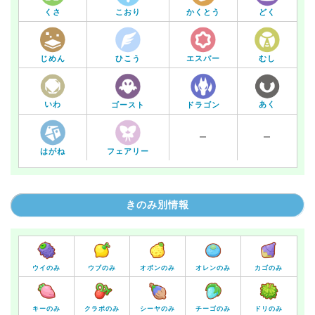
くさ
こおり
かくとう
どく
じめん
ひこう
エスパー
むし
いわ
あく
ゴースト
ドラゴン
ー
ー
はがね
フェアリー
きのみ別情報
ウイのみ
ウブのみ
オボンのみ
オレンのみ
カゴのみ
キーのみ
クラボのみ
シーヤのみ
チーゴのみ
ドリのみ