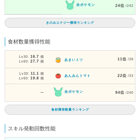
全ポケモン
24位
/242
きのみエナジー獲得ランキング
食材数量獲得性能
16.7
Lv30:
個
11位
/39
あまいミツ
27.7
Lv60:
個
11.1
Lv30:
個
22位
あんみんトマト
/33
19.8
Lv60:
個
全ポケモン
94位
ー
/240
食材獲得数量ランキング
スキル発動回数性能