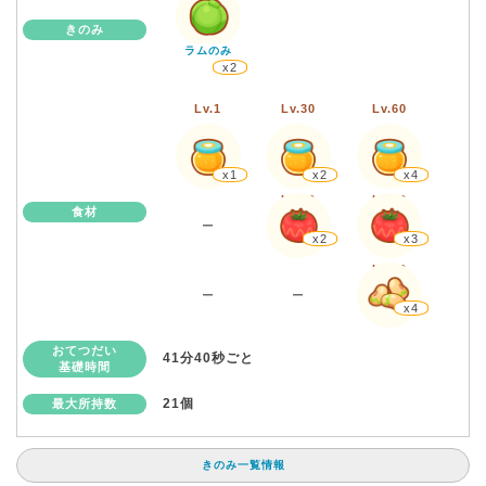
きのみ
ラムのみ
x2
Lv.1
Lv.30
Lv.60
x1
x2
x4
Lv.30
Lv.60
食材
ー
x2
x3
Lv.60
ー
ー
x4
おてつだい
41分40秒ごと
基礎時間
21個
最大所持数
きのみ一覧情報