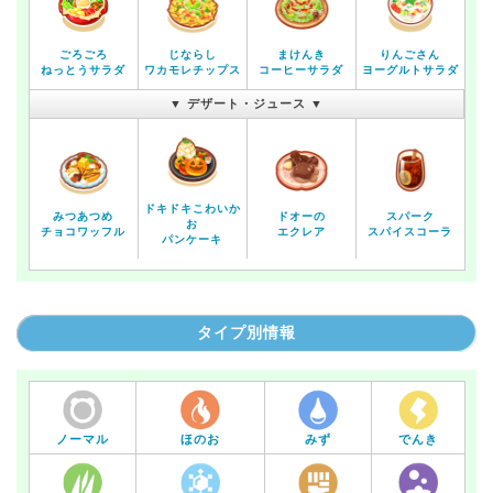
ごろごろ
じならし
まけんき
りんごさん
ねっとうサラダ
ワカモレチップス
コーヒーサラダ
ヨーグルトサラダ
▼ デザート・ジュース ▼
ドキドキこわいか
みつあつめ
ドオーの
スパーク
お
チョコワッフル
エクレア
スパイスコーラ
パンケーキ
タイプ別情報
ノーマル
ほのお
みず
でんき