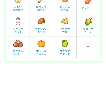
ふとい
ほっこり
ピュアな
マメミート
ながねぎ
ポテト
オイル
モーモー
リラックス
ワカクサ
ワカクサ
ミルク
カカオ
大豆
コーン
ー
めざまし
ずっしり
つやつや
コーヒー
カボチャ
アボカド