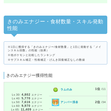
きのみエナジー・食材数量・スキル発動
性能
※1日に獲得する「きのみエナジー/食材数量」と1日に発動する「メイ
ンスキル回数」の性能（効果）
※他ポケモンと比較したランキング
※サブスキル補正・性格補正・げんき回復補正なしの数値
きのみエナジー獲得性能
1位
/11
ラムのみ
4,802
Lv.30:
エナジー
5,770
Lv.40:
エナジー
7,616
2位
Lv.50:
アンバー渓谷
/34
エナジー
9,970
Lv.60:
エナジー
11,409
Lv.65:
エナジー