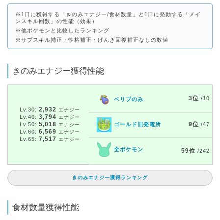
※1日に獲得する「きのみエナジー/食材数量」と1日に発動する「メイ
ンスキル回数」の性能（効果）
※他ポケモンと比較したランキング
※サブスキル補正・性格補正・げんき回復補正なしの数値
きのみエナジー獲得性能
3位
/10
ベリブのみ
2,932
Lv.30:
エナジー
3,794
Lv.40:
エナジー
5,018
9位
Lv.50:
ゴールド旧発電所
/47
エナジー
6,569
Lv.60:
エナジー
7,517
Lv.65:
エナジー
全ポケモン
59位
/242
きのみエナジー獲得ランキング
食材数量獲得性能