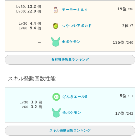
13.2
Lv30:
個
19位
/36
モーモーミルク
22.0
Lv60:
個
4.4
Lv30:
個
7位
つやつやアボカド
/7
9.4
Lv60:
個
全ポケモン
135位
ー
/240
食材獲得数量ランキング
スキル発動回数性能
5位
/11
げんきエールS
3.0
Lv30:
回
3.2
Lv60:
回
全ポケモン
17位
/242
スキル発動回数ランキング