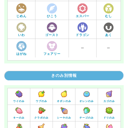
じめん
ひこう
エスパー
むし
いわ
あく
ゴースト
ドラゴン
ー
ー
はがね
フェアリー
きのみ別情報
ウイのみ
ウブのみ
オボンのみ
オレンのみ
カゴのみ
キーのみ
クラボのみ
シーヤのみ
チーゴのみ
ドリのみ