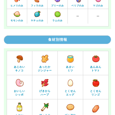
ヒメリのみ
フィラのみ
ブリーのみ
ベリブのみ
マゴのみ
ー
ー
モモンのみ
ヤチェのみ
ラムのみ
食材別情報
あじわい
あったか
あまい
あんみん
キノコ
ジンジャー
ミツ
トマト
おいしい
げきから
とくせん
とくせん
シッポ
ハーブ
エッグ
リンゴ