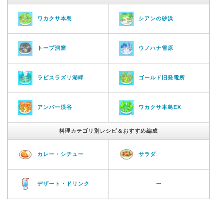
ワカクサ本島
シアンの砂浜
トープ洞窟
ウノハナ雪原
ラピスラズリ湖畔
ゴールド旧発電所
アンバー渓谷
ワカクサ本島EX
料理カテゴリ別レシピ＆おすすめ編成
カレー・シチュー
サラダ
デザート・ドリンク
ー