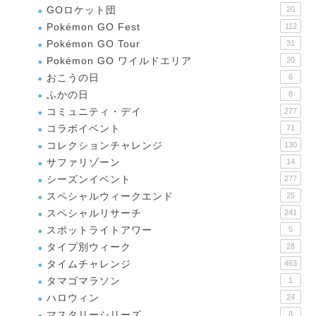
GOロケット団
20
Pokémon GO Fest
112
Pokémon GO Tour
31
Pokémon GO ワイルドエリア
20
おこうの日
6
ふかの日
8
コミュニティ・デイ
277
コラボイベント
71
コレクションチャレンジ
130
サファリゾーン
14
シーズンイベント
277
スペシャルウィークエンド
25
スペシャルリサーチ
241
スポットライトアワー
5
タイプ別ウィーク
28
タイムチャレンジ
463
タマゴマラソン
1
ハロウィン
24
マスタリーシリーズ
8