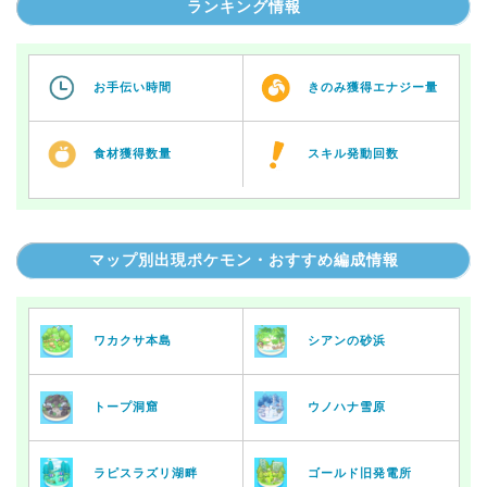
ランキング情報
お手伝い時間
きのみ獲得エナジー量
食材獲得数量
スキル発動回数
マップ別出現ポケモン・おすすめ編成情報
ワカクサ本島
シアンの砂浜
トープ洞窟
ウノハナ雪原
ラピスラズリ湖畔
ゴールド旧発電所