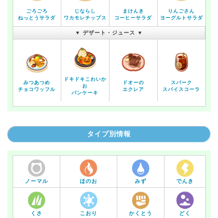
ごろごろ
じならし
まけんき
りんごさん
ねっとうサラダ
ワカモレチップス
コーヒーサラダ
ヨーグルトサラダ
▼ デザート・ジュース ▼
ドキドキこわいか
みつあつめ
ドオーの
スパーク
お
チョコワッフル
エクレア
スパイスコーラ
パンケーキ
タイプ別情報
ノーマル
ほのお
みず
でんき
くさ
こおり
かくとう
どく