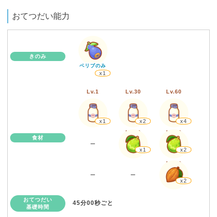
おてつだい能力
きのみ
ベリブのみ
x1
Lv.1
Lv.30
Lv.60
x1
x2
x4
Lv.30
Lv.60
食材
ー
x1
x2
Lv.60
ー
ー
x2
おてつだい
45分00秒ごと
基礎時間