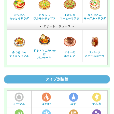
ごろごろ
じならし
まけんき
りんごさん
ねっとうサラダ
ワカモレチップス
コーヒーサラダ
ヨーグルトサラダ
▼ デザート・ジュース ▼
ドキドキこわいか
みつあつめ
ドオーの
スパーク
お
チョコワッフル
エクレア
スパイスコーラ
パンケーキ
タイプ別情報
ノーマル
ほのお
みず
でんき