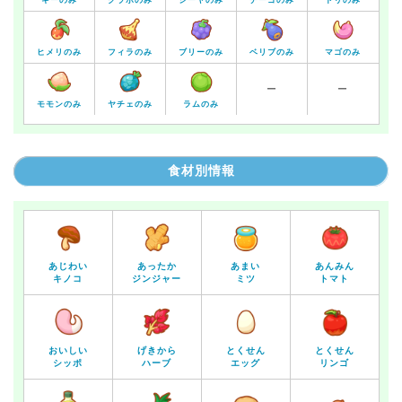
ヒメリのみ
フィラのみ
ブリーのみ
ベリブのみ
マゴのみ
ー
ー
モモンのみ
ヤチェのみ
ラムのみ
食材別情報
あじわい
あったか
あまい
あんみん
キノコ
ジンジャー
ミツ
トマト
おいしい
げきから
とくせん
とくせん
シッポ
ハーブ
エッグ
リンゴ