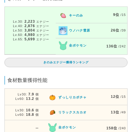
9位
/15
キーのみ
2,223
Lv.30:
エナジー
2,876
Lv.40:
エナジー
3,804
26位
Lv.50:
ウノハナ雪原
/39
エナジー
4,980
Lv.60:
エナジー
5,699
Lv.65:
エナジー
全ポケモン
136位
/242
きのみエナジー獲得ランキング
食材数量獲得性能
7.9
Lv30:
個
12位
/15
ずっしりカボチャ
13.2
Lv60:
個
10.6
Lv30:
個
13位
リラックスカカオ
/49
18.8
Lv60:
個
全ポケモン
158位
ー
/240