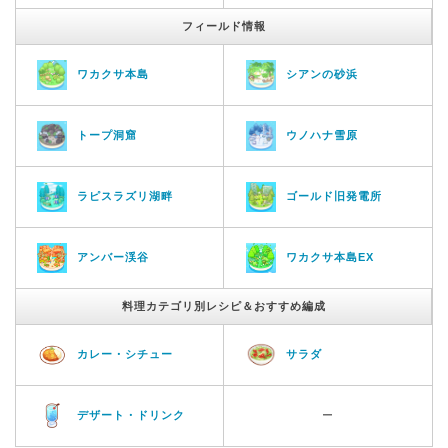
フィールド情報
ワカクサ本島
シアンの砂浜
トープ洞窟
ウノハナ雪原
ラピスラズリ湖畔
ゴールド旧発電所
アンバー渓谷
ワカクサ本島EX
料理カテゴリ別レシピ＆おすすめ編成
カレー・シチュー
サラダ
デザート・ドリンク
ー