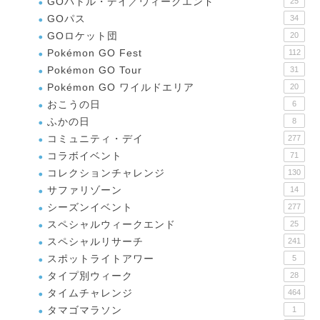
GOバトル・デイ／ウィークエンド
25
GOパス
34
GOロケット団
20
Pokémon GO Fest
112
Pokémon GO Tour
31
Pokémon GO ワイルドエリア
20
おこうの日
6
ふかの日
8
コミュニティ・デイ
277
コラボイベント
71
コレクションチャレンジ
130
サファリゾーン
14
シーズンイベント
277
スペシャルウィークエンド
25
スペシャルリサーチ
241
スポットライトアワー
5
タイプ別ウィーク
28
タイムチャレンジ
464
タマゴマラソン
1