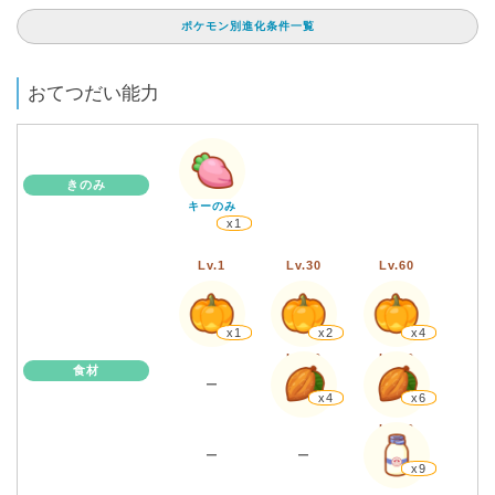
ポケモン別進化条件一覧
おてつだい能力
きのみ
キーのみ
x1
Lv.1
Lv.30
Lv.60
x1
x2
x4
Lv.30
Lv.60
食材
ー
x4
x6
Lv.60
ー
ー
x9