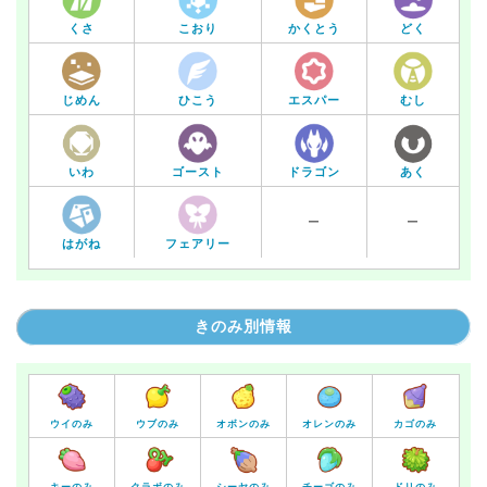
くさ
こおり
かくとう
どく
じめん
ひこう
エスパー
むし
いわ
あく
ゴースト
ドラゴン
ー
ー
はがね
フェアリー
きのみ別情報
ウイのみ
ウブのみ
オボンのみ
オレンのみ
カゴのみ
キーのみ
クラボのみ
シーヤのみ
チーゴのみ
ドリのみ