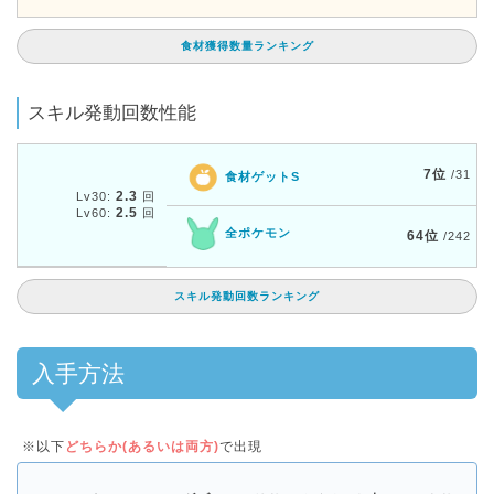
食材獲得数量ランキング
スキル発動回数性能
7位
/31
食材ゲットS
2.3
Lv30:
回
2.5
Lv60:
回
全ポケモン
64位
/242
スキル発動回数ランキング
入手方法
※以下
どちらか(あるいは両方)
で出現