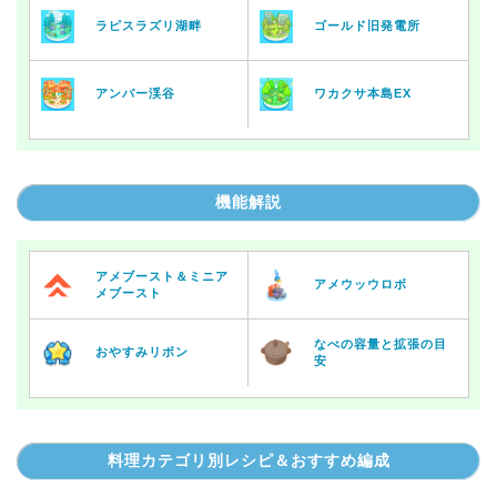
ラピスラズリ湖畔
ゴールド旧発電所
アンバー渓谷
ワカクサ本島EX
機能解説
アメブースト＆ミニア
アメウッウロボ
メブースト
なべの容量と拡張の目
おやすみリボン
安
料理カテゴリ別レシピ＆おすすめ編成