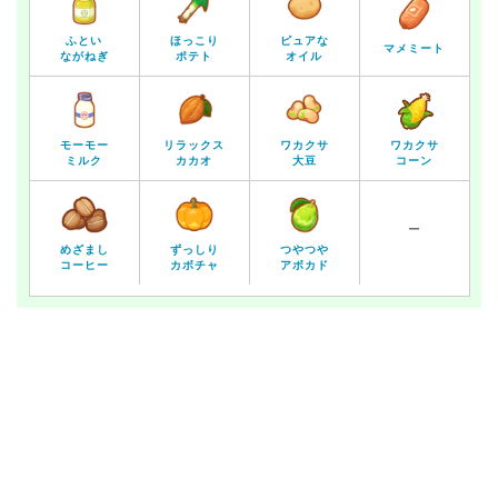
ふとい
ほっこり
ピュアな
マメミート
ながねぎ
ポテト
オイル
モーモー
リラックス
ワカクサ
ワカクサ
ミルク
カカオ
大豆
コーン
ー
めざまし
ずっしり
つやつや
コーヒー
カボチャ
アボカド