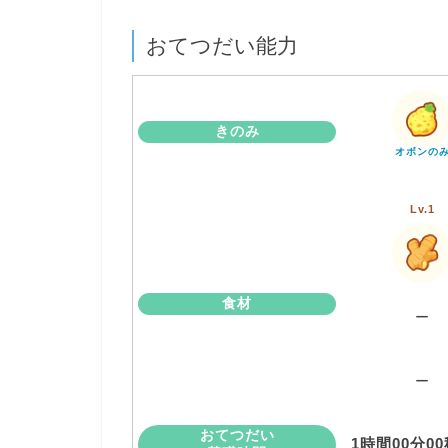
おてつだい能力
きのみ
オボンの
Lv.1
食材
ー
ー
おてつだい
1時間00分0