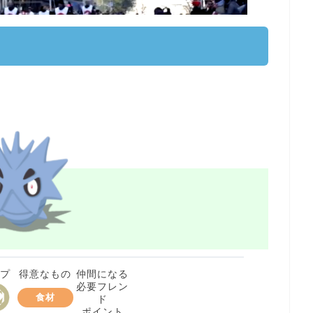
イプ
得意なもの
仲間になる
必要フレン
食材
ド
ポイント