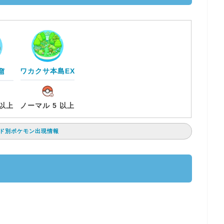
ワカクサ本島EX
窟
 以上
ノーマル 5 以上
ド別ポケモン出現情報