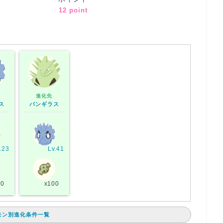
12 point
進化先
ス
バンギラス
.23
Lv.41
40
x100
モン別進化条件一覧