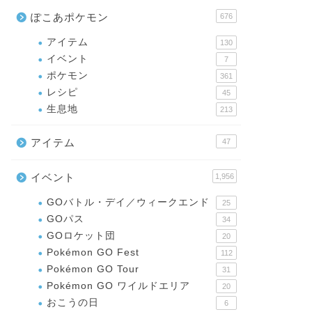
ぽこあポケモン
676
アイテム
130
イベント
7
ポケモン
361
レシピ
45
生息地
213
アイテム
47
イベント
1,956
GOバトル・デイ／ウィークエンド
25
GOパス
34
GOロケット団
20
Pokémon GO Fest
112
Pokémon GO Tour
31
Pokémon GO ワイルドエリア
20
おこうの日
6