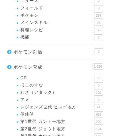
ニュース
2
フィールド
8
ポケモン
256
メインスキル
23
料理レシピ
35
機能
7
ポケモン剣盾
2
ポケモン育成
1,520
CP
2
ほしのすな
5
わざ（アタック）
102
アメ
5
レジェンズ世代 ヒスイ地方
44
個体値
658
第1世代 カントー地方
200
第2世代 ジョウト地方
124