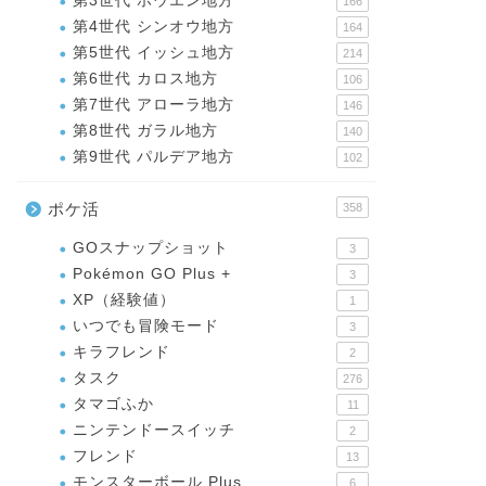
第3世代 ホウエン地方
166
第4世代 シンオウ地方
164
第5世代 イッシュ地方
214
第6世代 カロス地方
106
第7世代 アローラ地方
146
第8世代 ガラル地方
140
第9世代 パルデア地方
102
ポケ活
358
GOスナップショット
3
Pokémon GO Plus +
3
XP（経験値）
1
いつでも冒険モード
3
キラフレンド
2
タスク
276
タマゴふか
11
ニンテンドースイッチ
2
フレンド
13
モンスターボール Plus
6