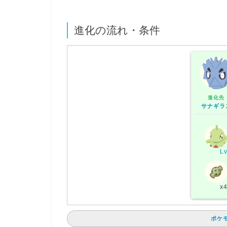
進化の流れ・条件
進化先
サナギラ
Lv
x
ポケ