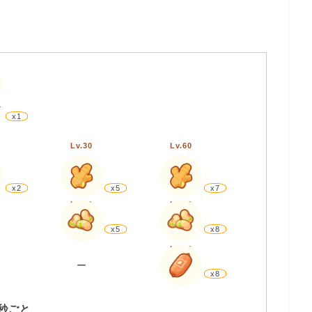
み
x1
Lv.30
Lv.60
x2
x5
x7
Lv.30
Lv.60
x5
x8
Lv.60
ー
x8
0秒ごと