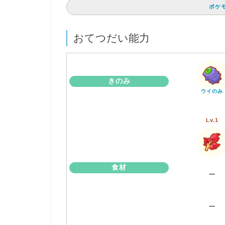
ポケ
おてつだい能力
きのみ
ウイのみ
Lv.1
食材
ー
ー