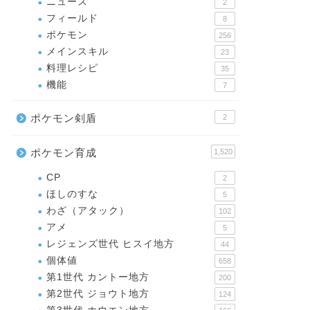
ニュース
2
フィールド
8
ポケモン
256
メインスキル
23
料理レシピ
35
機能
7
ポケモン剣盾
2
ポケモン育成
1,520
CP
2
ほしのすな
5
わざ（アタック）
102
アメ
5
レジェンズ世代 ヒスイ地方
44
個体値
658
第1世代 カントー地方
200
第2世代 ジョウト地方
124