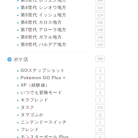
第3世代 ホウエン地方
166
第4世代 シンオウ地方
164
第5世代 イッシュ地方
214
第6世代 カロス地方
106
第7世代 アローラ地方
146
第8世代 ガラル地方
140
第9世代 パルデア地方
102
ポケ活
358
GOスナップショット
3
Pokémon GO Plus +
3
XP（経験値）
1
いつでも冒険モード
3
キラフレンド
2
タスク
276
タマゴふか
11
ニンテンドースイッチ
2
フレンド
13
モンスターボール Plus
6