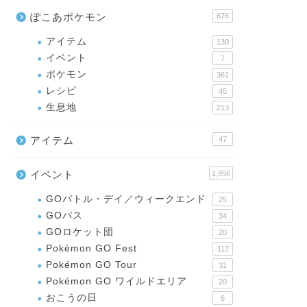
ぽこあポケモン
676
アイテム
130
イベント
7
ポケモン
361
レシピ
45
生息地
213
アイテム
47
イベント
1,956
GOバトル・デイ／ウィークエンド
25
GOパス
34
GOロケット団
20
Pokémon GO Fest
112
Pokémon GO Tour
31
Pokémon GO ワイルドエリア
20
おこうの日
6