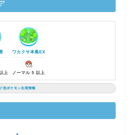
ア
窟
ワカクサ本島EX
 以上
ノーマル 5 以上
ド別ポケモン出現情報