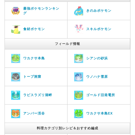
最強ポケモンランキン
きのみポケモン
グ
食材ポケモン
スキルポケモン
フィールド情報
ワカクサ本島
シアンの砂浜
トープ洞窟
ウノハナ雪原
ラピスラズリ湖畔
ゴールド旧発電所
アンバー渓谷
ワカクサ本島EX
料理カテゴリ別レシピ＆おすすめ編成