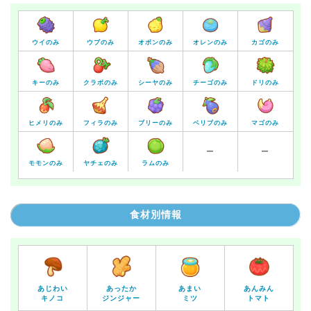
ウイのみ
ウブのみ
オボンのみ
オレンのみ
カゴのみ
キーのみ
クラボのみ
シーヤのみ
チーゴのみ
ドリのみ
ヒメリのみ
フィラのみ
ブリーのみ
ベリブのみ
マゴのみ
ー
ー
モモンのみ
ヤチェのみ
ラムのみ
食材別情報
あじわい
あったか
あまい
あんみん
キノコ
ジンジャー
ミツ
トマト