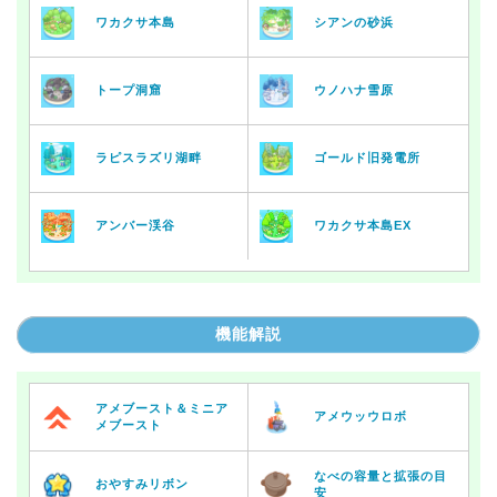
ワカクサ本島
シアンの砂浜
トープ洞窟
ウノハナ雪原
ラピスラズリ湖畔
ゴールド旧発電所
アンバー渓谷
ワカクサ本島EX
機能解説
アメブースト＆ミニア
アメウッウロボ
メブースト
なべの容量と拡張の目
おやすみリボン
安