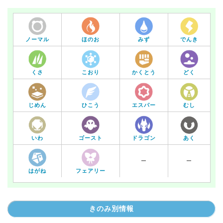
ノーマル
ほのお
みず
でんき
くさ
こおり
かくとう
どく
じめん
ひこう
エスパー
むし
いわ
あく
ゴースト
ドラゴン
ー
ー
はがね
フェアリー
きのみ別情報