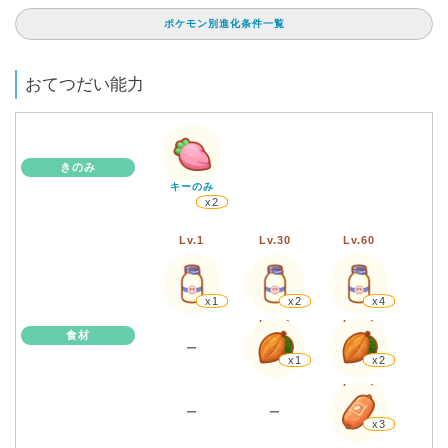
ポケモン別進化条件一覧
おてつだい能力
きのみ
キーのみ
x2
Lv.1
Lv.30
Lv.60
x1
x2
x4
Lv.30
Lv.60
食材
ー
x1
x2
Lv.60
ー
ー
x3