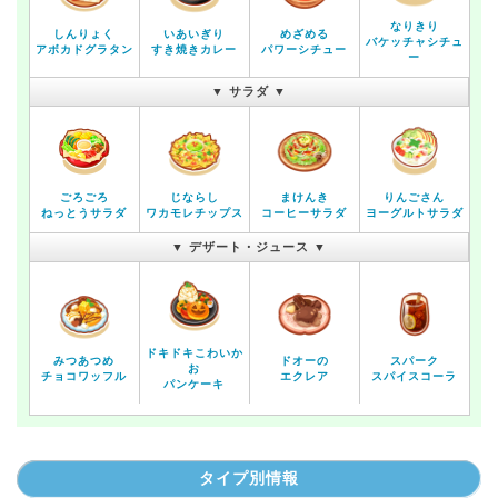
なりきり
しんりょく
いあいぎり
めざめる
バケッチャシチュ
アボカドグラタン
すき焼きカレー
パワーシチュー
ー
▼ サラダ ▼
ごろごろ
じならし
まけんき
りんごさん
ねっとうサラダ
ワカモレチップス
コーヒーサラダ
ヨーグルトサラダ
▼ デザート・ジュース ▼
ドキドキこわいか
みつあつめ
ドオーの
スパーク
お
チョコワッフル
エクレア
スパイスコーラ
パンケーキ
タイプ別情報