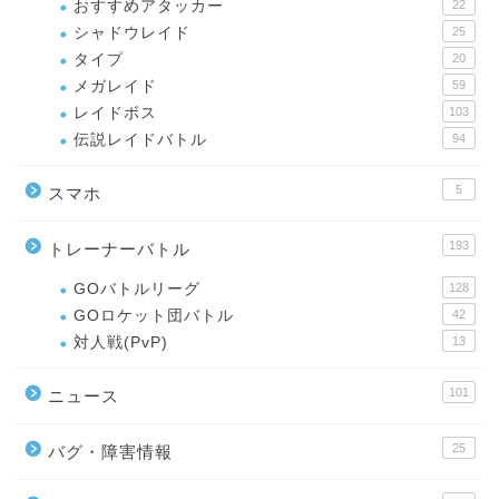
おすすめアタッカー
22
シャドウレイド
25
タイプ
20
メガレイド
59
レイドボス
103
伝説レイドバトル
94
5
スマホ
193
トレーナーバトル
GOバトルリーグ
128
GOロケット団バトル
42
対人戦(PvP)
13
101
ニュース
25
バグ・障害情報