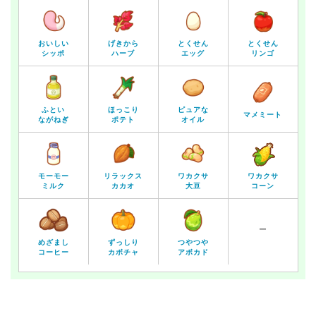
おいしい
げきから
とくせん
とくせん
シッポ
ハーブ
エッグ
リンゴ
ふとい
ほっこり
ピュアな
マメミート
ながねぎ
ポテト
オイル
モーモー
リラックス
ワカクサ
ワカクサ
ミルク
カカオ
大豆
コーン
ー
めざまし
ずっしり
つやつや
コーヒー
カボチャ
アボカド