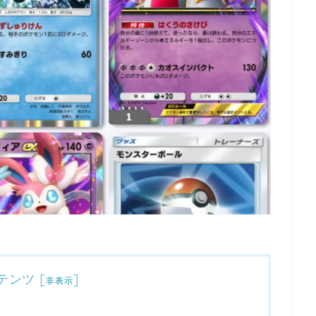
テンツ
[
]
非表示