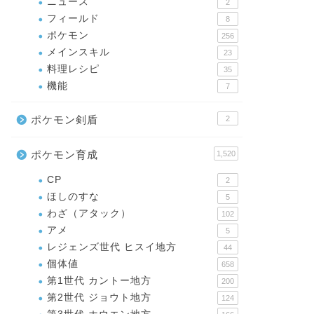
ニュース
2
フィールド
8
ポケモン
256
メインスキル
23
料理レシピ
35
機能
7
ポケモン剣盾
2
ポケモン育成
1,520
CP
2
ほしのすな
5
わざ（アタック）
102
アメ
5
レジェンズ世代 ヒスイ地方
44
個体値
658
第1世代 カントー地方
200
第2世代 ジョウト地方
124