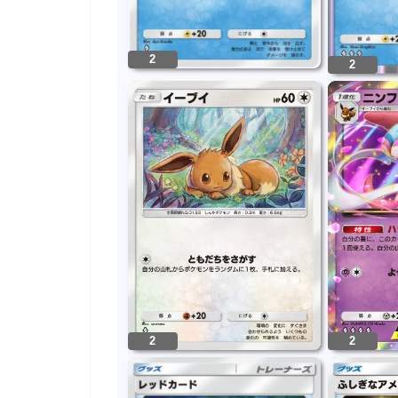
2
2
2
2