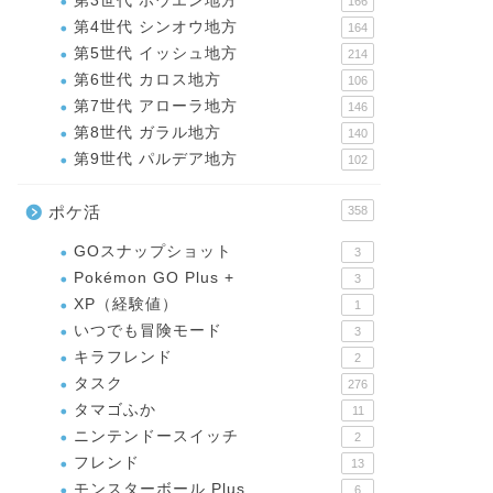
第3世代 ホウエン地方
166
第4世代 シンオウ地方
164
第5世代 イッシュ地方
214
第6世代 カロス地方
106
第7世代 アローラ地方
146
第8世代 ガラル地方
140
第9世代 パルデア地方
102
ポケ活
358
GOスナップショット
3
Pokémon GO Plus +
3
XP（経験値）
1
いつでも冒険モード
3
キラフレンド
2
タスク
276
タマゴふか
11
ニンテンドースイッチ
2
フレンド
13
モンスターボール Plus
6