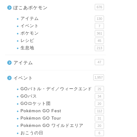
ぽこあポケモン
676
アイテム
130
イベント
7
ポケモン
361
レシピ
45
生息地
213
アイテム
47
イベント
1,957
GOバトル・デイ／ウィークエンド
25
GOパス
34
GOロケット団
20
Pokémon GO Fest
112
Pokémon GO Tour
31
Pokémon GO ワイルドエリア
20
おこうの日
6