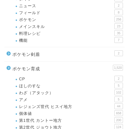
ニュース
2
フィールド
8
ポケモン
256
メインスキル
23
料理レシピ
35
機能
7
2
ポケモン剣盾
1,520
ポケモン育成
CP
2
ほしのすな
5
わざ（アタック）
102
アメ
5
レジェンズ世代 ヒスイ地方
44
個体値
658
第1世代 カントー地方
200
第2世代 ジョウト地方
124