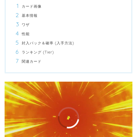
カード画像
基本情報
ワザ
性能
封入パック＆確率 (入手方法)
ランキング (Tier)
関連カード