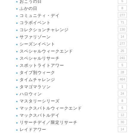
おこうの日
6
ふかの日
8
コミュニティ・デイ
277
コラボイベント
71
コレクションチャレンジ
130
サファリゾーン
14
シーズンイベント
277
スペシャルウィークエンド
25
スペシャルリサーチ
241
スポットライトアワー
5
タイプ別ウィーク
28
タイムチャレンジ
464
タマゴマラソン
1
ハロウィン
24
マスタリーシリーズ
8
マックスバトルウィークエンド
6
マックスバトルデイ
12
リサーチデイ／限定リサーチ
30
レイドアワー
14