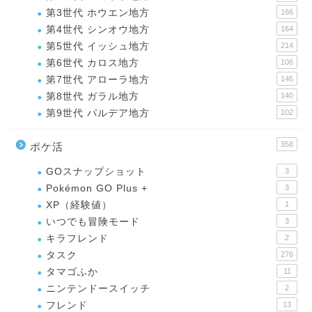
第3世代 ホウエン地方
166
第4世代 シンオウ地方
164
第5世代 イッシュ地方
214
第6世代 カロス地方
106
第7世代 アローラ地方
146
第8世代 ガラル地方
140
第9世代 パルデア地方
102
358
ポケ活
GOスナップショット
3
Pokémon GO Plus +
3
XP（経験値）
1
いつでも冒険モード
3
キラフレンド
2
タスク
276
タマゴふか
11
ニンテンドースイッチ
2
フレンド
13