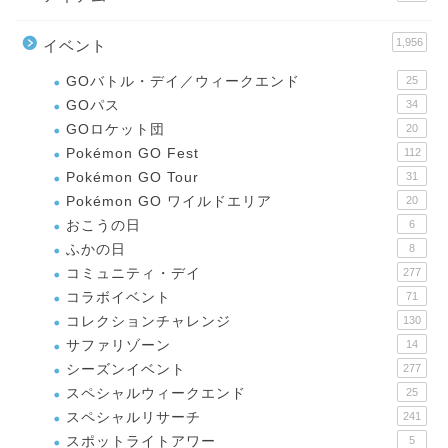
1,956
イベント
GOバトル・デイ／ウィークエンド
25
GOパス
34
GOロケット団
20
Pokémon GO Fest
112
Pokémon GO Tour
31
Pokémon GO ワイルドエリア
20
おこうの日
6
ふかの日
8
コミュニティ・デイ
277
コラボイベント
71
コレクションチャレンジ
130
サファリゾーン
14
シーズンイベント
277
スペシャルウィークエンド
25
スペシャルリサーチ
241
スポットライトアワー
5