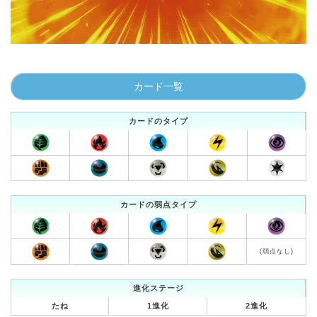
00:00
/
01:00
カード一覧
カードのタイプ
カードの弱点タイプ
(弱点なし)
進化ステージ
たね
1進化
2進化