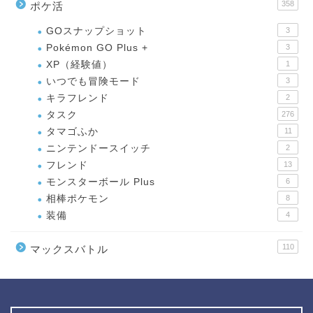
358
ポケ活
GOスナップショット
3
Pokémon GO Plus +
3
XP（経験値）
1
いつでも冒険モード
3
キラフレンド
2
タスク
276
タマゴふか
11
ニンテンドースイッチ
2
フレンド
13
モンスターボール Plus
6
相棒ポケモン
8
装備
4
110
マックスバトル