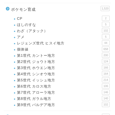
1,520
ポケモン育成
CP
2
ほしのすな
5
わざ（アタック）
102
アメ
5
レジェンズ世代 ヒスイ地方
44
個体値
658
第1世代 カントー地方
200
第2世代 ジョウト地方
124
第3世代 ホウエン地方
166
第4世代 シンオウ地方
164
第5世代 イッシュ地方
214
第6世代 カロス地方
106
第7世代 アローラ地方
146
第8世代 ガラル地方
140
第9世代 パルデア地方
102