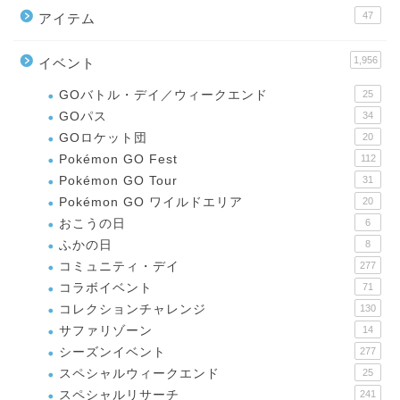
47
アイテム
1,956
イベント
GOバトル・デイ／ウィークエンド
25
GOパス
34
GOロケット団
20
Pokémon GO Fest
112
Pokémon GO Tour
31
Pokémon GO ワイルドエリア
20
おこうの日
6
ふかの日
8
コミュニティ・デイ
277
コラボイベント
71
コレクションチャレンジ
130
サファリゾーン
14
シーズンイベント
277
スペシャルウィークエンド
25
スペシャルリサーチ
241