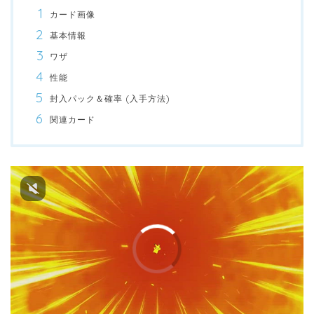
カード画像
基本情報
ワザ
性能
封入パック＆確率 (入手方法)
関連カード