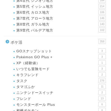
第4世代 シンオウ地方
164
第5世代 イッシュ地方
214
第6世代 カロス地方
106
第7世代 アローラ地方
146
第8世代 ガラル地方
140
第9世代 パルデア地方
102
358
ポケ活
GOスナップショット
3
Pokémon GO Plus +
3
XP（経験値）
1
いつでも冒険モード
3
キラフレンド
2
タスク
276
タマゴふか
11
ニンテンドースイッチ
2
フレンド
13
モンスターボール Plus
6
相棒ポケモン
8