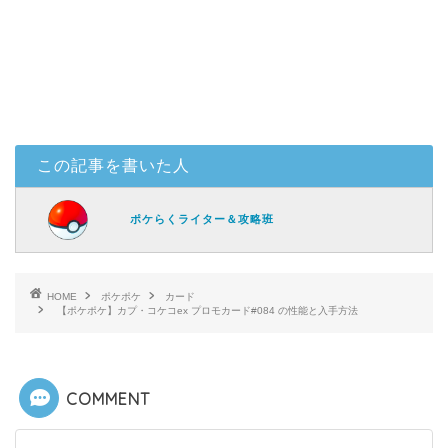
この記事を書いた人
ポケらくライター＆攻略班
HOME
ポケポケ
カード
【ポケポケ】カプ・コケコex プロモカード#084 の性能と入手方法
COMMENT