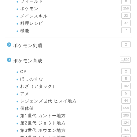
フィールド
8
ポケモン
256
メインスキル
23
料理レシピ
37
機能
7
2
ポケモン剣盾
1,520
ポケモン育成
CP
2
ほしのすな
5
わざ（アタック）
102
アメ
5
レジェンズ世代 ヒスイ地方
44
個体値
658
第1世代 カントー地方
200
第2世代 ジョウト地方
124
第3世代 ホウエン地方
166