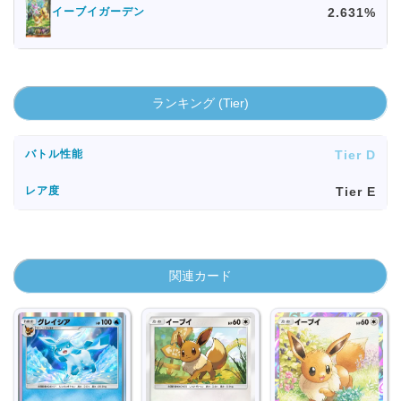
2.631%
イーブイガーデン
ランキング (Tier)
Tier D
バトル性能
Tier E
レア度
関連カード