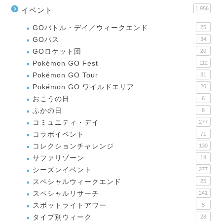
1,956
イベント
GOバトル・デイ／ウィークエンド
25
GOパス
34
GOロケット団
20
Pokémon GO Fest
112
Pokémon GO Tour
31
Pokémon GO ワイルドエリア
20
おこうの日
6
ふかの日
8
コミュニティ・デイ
277
コラボイベント
71
コレクションチャレンジ
130
サファリゾーン
14
シーズンイベント
277
スペシャルウィークエンド
25
スペシャルリサーチ
241
スポットライトアワー
5
タイプ別ウィーク
28