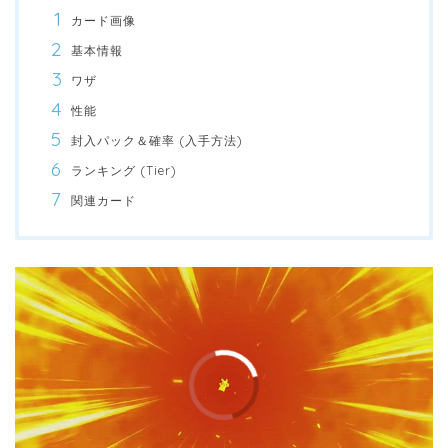
カード画像
基本情報
ワザ
性能
封入パック＆確率 (入手方法)
ランキング (Tier)
関連カード