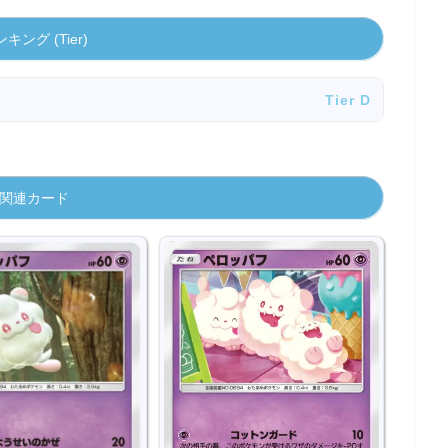
キング (Tier)
Tier D
関連カード