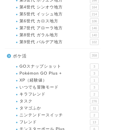
第3世代 ホウエン地方
166
第4世代 シンオウ地方
164
第5世代 イッシュ地方
214
第6世代 カロス地方
106
第7世代 アローラ地方
146
第8世代 ガラル地方
140
第9世代 パルデア地方
102
ポケ活
358
GOスナップショット
3
Pokémon GO Plus +
3
XP（経験値）
1
いつでも冒険モード
3
キラフレンド
2
タスク
276
タマゴふか
11
ニンテンドースイッチ
2
フレンド
13
モンスターボール Plus
6