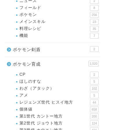
ニュース
2
フィールド
8
ポケモン
256
メインスキル
23
料理レシピ
35
機能
7
ポケモン剣盾
2
ポケモン育成
1,520
CP
2
ほしのすな
5
わざ（アタック）
102
アメ
5
レジェンズ世代 ヒスイ地方
44
個体値
658
第1世代 カントー地方
200
第2世代 ジョウト地方
124