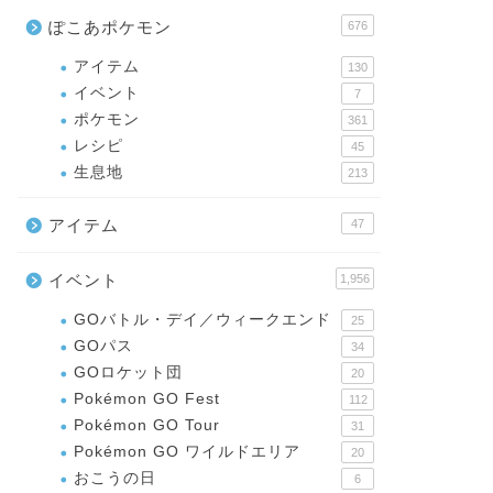
ぽこあポケモン
676
アイテム
130
イベント
7
ポケモン
361
レシピ
45
生息地
213
アイテム
47
イベント
1,956
GOバトル・デイ／ウィークエンド
25
GOパス
34
GOロケット団
20
Pokémon GO Fest
112
Pokémon GO Tour
31
Pokémon GO ワイルドエリア
20
おこうの日
6