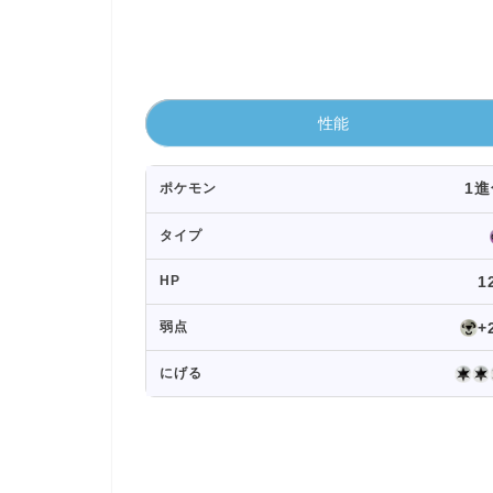
性能
1進
ポケモン
タイプ
HP
1
+
弱点
にげる