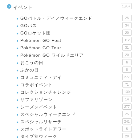
1,957
イベント
GOバトル・デイ／ウィークエンド
25
GOパス
34
GOロケット団
20
Pokémon GO Fest
112
Pokémon GO Tour
31
Pokémon GO ワイルドエリア
20
おこうの日
6
ふかの日
8
コミュニティ・デイ
277
コラボイベント
71
コレクションチャレンジ
130
サファリゾーン
14
シーズンイベント
277
スペシャルウィークエンド
25
スペシャルリサーチ
241
スポットライトアワー
5
タイプ別ウィーク
28