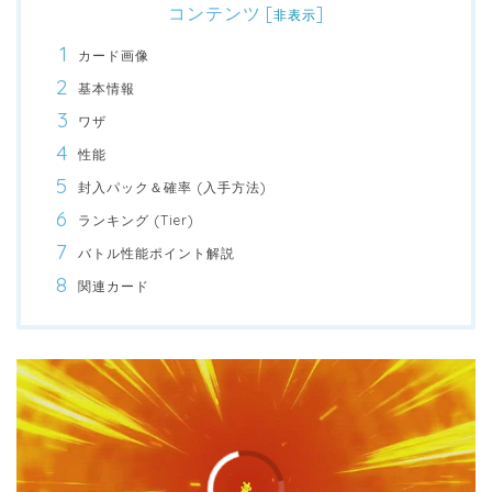
コンテンツ
[
]
非表示
カード画像
基本情報
ワザ
性能
封入パック＆確率 (入手方法)
ランキング (Tier)
バトル性能ポイント解説
関連カード