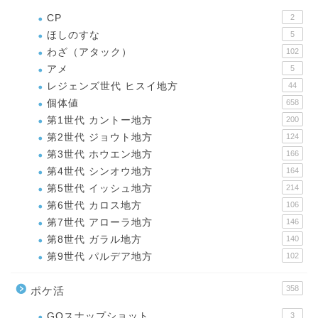
CP
2
ほしのすな
5
わざ（アタック）
102
アメ
5
レジェンズ世代 ヒスイ地方
44
個体値
658
第1世代 カントー地方
200
第2世代 ジョウト地方
124
第3世代 ホウエン地方
166
第4世代 シンオウ地方
164
第5世代 イッシュ地方
214
第6世代 カロス地方
106
第7世代 アローラ地方
146
第8世代 ガラル地方
140
第9世代 パルデア地方
102
358
ポケ活
GOスナップショット
3