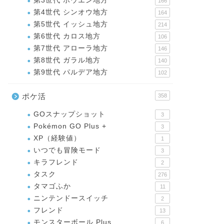
第3世代 ホウエン地方
166
第4世代 シンオウ地方
164
第5世代 イッシュ地方
214
第6世代 カロス地方
106
第7世代 アローラ地方
146
第8世代 ガラル地方
140
第9世代 パルデア地方
102
ポケ活
358
GOスナップショット
3
Pokémon GO Plus +
3
XP（経験値）
1
いつでも冒険モード
3
キラフレンド
2
タスク
276
タマゴふか
11
ニンテンドースイッチ
2
フレンド
13
モンスターボール Plus
6