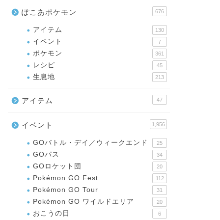
ぽこあポケモン
676
アイテム
130
イベント
7
ポケモン
361
レシピ
45
生息地
213
アイテム
47
イベント
1,956
GOバトル・デイ／ウィークエンド
25
GOパス
34
GOロケット団
20
Pokémon GO Fest
112
Pokémon GO Tour
31
Pokémon GO ワイルドエリア
20
おこうの日
6