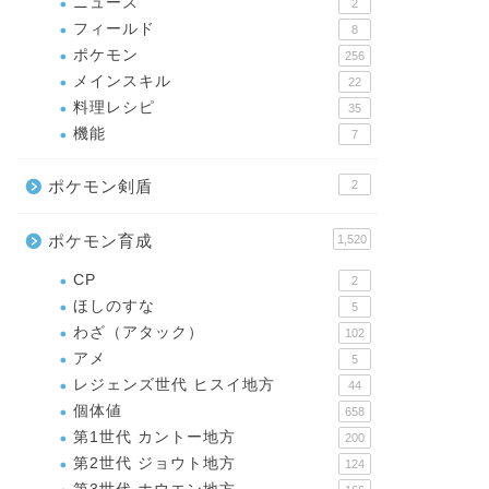
ニュース
2
フィールド
8
ポケモン
256
メインスキル
22
料理レシピ
35
機能
7
ポケモン剣盾
2
ポケモン育成
1,520
CP
2
ほしのすな
5
わざ（アタック）
102
アメ
5
レジェンズ世代 ヒスイ地方
44
個体値
658
第1世代 カントー地方
200
第2世代 ジョウト地方
124