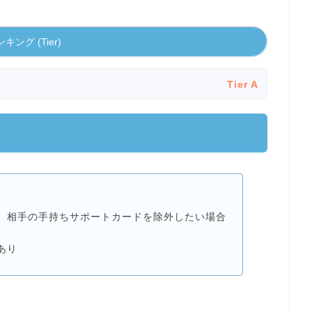
キング (Tier)
Tier A
、相手の手持ちサポートカードを除外したい場合
あり