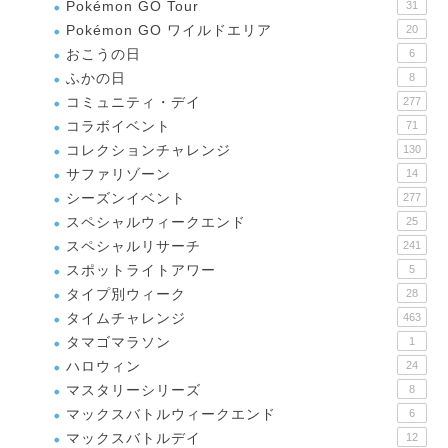
Pokémon GO Tour
31
Pokémon GO ワイルドエリア
20
おこうの日
6
ふかの日
8
コミュニティ・デイ
277
コラボイベント
71
コレクションチャレンジ
130
サファリゾーン
14
シーズンイベント
277
スペシャルウィークエンド
25
スペシャルリサーチ
241
スポットライトアワー
5
タイプ別ウィーク
28
タイムチャレンジ
463
タマゴマラソン
1
ハロウィン
24
マスタリーシリーズ
8
マックスバトルウィークエンド
6
マックスバトルデイ
12