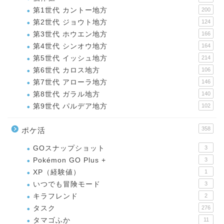
第1世代 カントー地方
200
第2世代 ジョウト地方
124
第3世代 ホウエン地方
166
第4世代 シンオウ地方
164
第5世代 イッシュ地方
214
第6世代 カロス地方
106
第7世代 アローラ地方
146
第8世代 ガラル地方
140
第9世代 パルデア地方
102
358
ポケ活
GOスナップショット
3
Pokémon GO Plus +
3
XP（経験値）
1
いつでも冒険モード
3
キラフレンド
2
タスク
276
タマゴふか
11