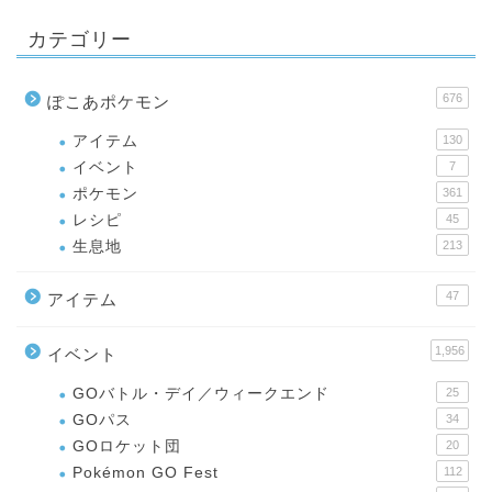
カテゴリー
676
ぽこあポケモン
アイテム
130
イベント
7
ポケモン
361
レシピ
45
生息地
213
47
アイテム
1,956
イベント
GOバトル・デイ／ウィークエンド
25
GOパス
34
GOロケット団
20
Pokémon GO Fest
112